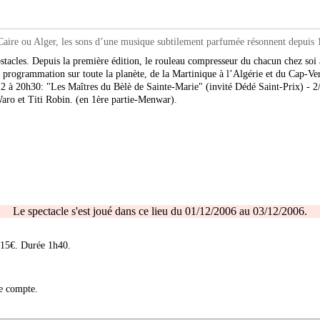
re ou Alger, les sons d’une musique subtilement parfumée résonnent depuis 1
stacles. Depuis la première édition, le rouleau compresseur du chacun chez soi a
 programmation sur toute la planète, de la Martinique à l’Algérie et du Cap-Ve
/12 à 20h30: "Les Maîtres du Bèlè de Sainte-Marie" (invité Dédé Saint-Prix) - 
ro et Titi Robin. (en 1ère partie-Menwar).
Le spectacle s'est joué dans ce lieu du 01/12/2006 au 03/12/2006.
 15€. Durée 1h40.
re compte.