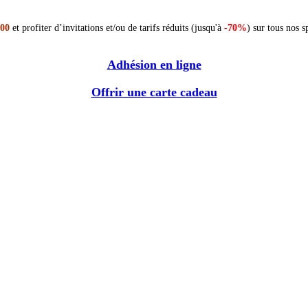
 00
et profiter d’invitations et/ou de tarifs réduits (jusqu'à
-70%
) sur tous nos s
Adhésion en ligne
Offrir une carte cadeau