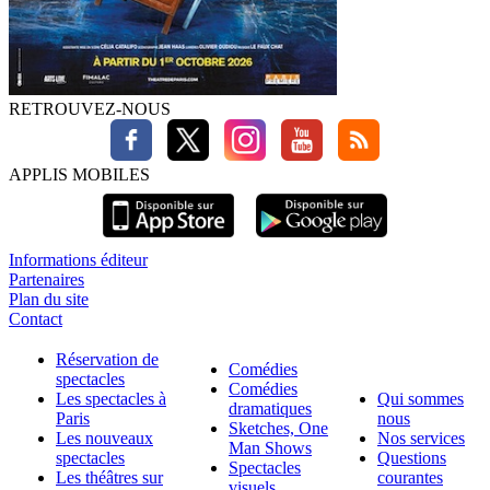
RETROUVEZ-NOUS
APPLIS MOBILES
Informations éditeur
Partenaires
Plan du site
Contact
Réservation de
Comédies
spectacles
Comédies
Les spectacles à
Qui sommes
dramatiques
Paris
nous
Sketches, One
Les nouveaux
Nos services
Man Shows
spectacles
Questions
Spectacles
Les théâtres sur
courantes
visuels