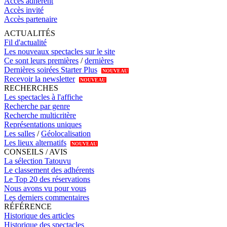
Accès adhérent
Accès invité
Accès partenaire
ACTUALITÉS
Fil d'actualité
Les nouveaux spectacles sur le site
Ce sont leurs premières
/
dernières
Dernières soirées Starter Plus
NOUVEAU
Recevoir la newsletter
NOUVEAU
RECHERCHES
Les spectacles à l'affiche
Recherche par genre
Recherche multicritère
Représentations uniques
Les salles
/
Géolocalisation
Les lieux alternatifs
NOUVEAU
CONSEILS / AVIS
La sélection Tatouvu
Le classement des adhérents
Le Top 20 des réservations
Nous avons vu pour vous
Les derniers commentaires
RÉFÉRENCE
Historique des articles
Historique des spectacles