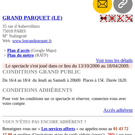
GRAND PARQUET (LE)
35 rue d'Aubervilliers
75018 PARIS
M° Stalingrad
Web:
www.legrandparquet.fr
>
Plan d'accès
(Google Maps)
>
Plan du métro
(RATP)
Voir tous les détails
Le spectacle s'est joué dans ce lieu du 13/10/2006 au 18/04/2009.
CONDITIONS GRAND PUBLIC
Du 16/4 au 18/4: du Jeudi au Samedi à 20h00. Places à 15€. Durée 1h20.
CONDITIONS ADHÉRENTS
Pour voir les conditions sur ce spectacle et réserver, connectez-vous avec
votre compte.
Accès adhérent
VOUS N’ÊTES PAS ENCORE ADHÉRENT ?
Renseignez vous sur «
Les services offerts
» ou appelez-nous au
01 43 72
17 00
et profiter d’invitations et/ou de tarifs réduits (jusqu'à
-70%
) sur tous