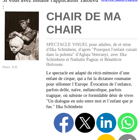
Si vous avez installé l'application Tatouvu
:
CHAIR DE MA
CHAIR
SPECTACLE VISUEL pour adultes, de et mise
d'Ilka Schönbein, d'après "Pourquoi l'enfant cuisait
dans la polenta" d'Aglaja Veteranyi, avec Ilka
Schönbein et Nathalie Pagnac et Bénédicte
Holvoote.
Photo: D.R.
Le spectacle est adapté du récit-mémoire d’une
enfant de cirque, qui a fui la dictature roumaine
pour sillonner l’Europe. Évocation de l’enfance,
parfois drôle, naïve, mélancolique, parfois
tragique, où subsiste ce formidable désir de vivre.
"Un dialogue en solo entre moi et l’enfant que je
fus." Ilka Schönbein