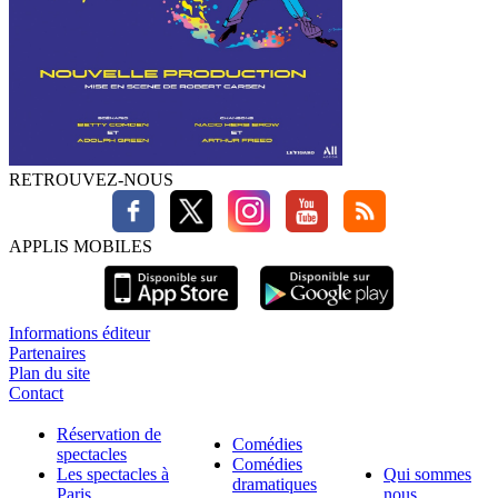
RETROUVEZ-NOUS
APPLIS MOBILES
Informations éditeur
Partenaires
Plan du site
Contact
Réservation de
Comédies
spectacles
Comédies
Les spectacles à
Qui sommes
dramatiques
Paris
nous