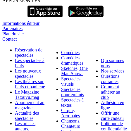
APPLIS MOBILES
Informations éditeur
Partenaires
Plan du site
Contact
Réservation de
Comédies
spectacles
Comédies
Les spectacles à
Qui sommes
dramatiques
Paris
nous
Sketches, One
Les nouveaux
Nos services
Man Shows
spectacles
Questions
Spectacles
Les théâtres sur
courantes
visuels
Paris et banlieue
Comment
Spectacles
Le Magazine
adhérer au
pour enfants
Tatouvu.mag
club
Spectacles à
Abonnement au
Adhésion en
textes
magazine
ligne
Cirque,
Actualité des
Offrir une
Acrobates
spectacles
carte cadeau
Chansons,
Les artistes,
Politique de
Chanteurs
auteurs,
confidentialité