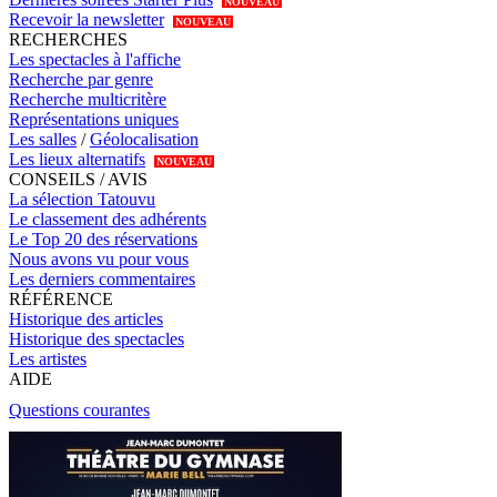
NOUVEAU
Recevoir la newsletter
NOUVEAU
RECHERCHES
Les spectacles à l'affiche
Recherche par genre
Recherche multicritère
Représentations uniques
Les salles
/
Géolocalisation
Les lieux alternatifs
NOUVEAU
CONSEILS / AVIS
La sélection Tatouvu
Le classement des adhérents
Le Top 20 des réservations
Nous avons vu pour vous
Les derniers commentaires
RÉFÉRENCE
Historique des articles
Historique des spectacles
Les artistes
AIDE
Questions courantes