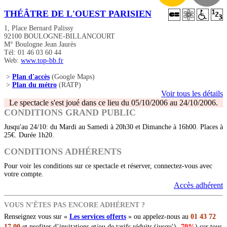
THÉÂTRE DE L'OUEST PARISIEN
1, Place Bernard Palissy
92100 BOULOGNE-BILLANCOURT
M° Boulogne Jean Jaurès
Tél: 01 46 03 60 44
Web:
www.top-bb.fr
>
Plan d'accès
(Google Maps)
>
Plan du métro
(RATP)
Voir tous les détails
Le spectacle s'est joué dans ce lieu du 05/10/2006 au 24/10/2006.
CONDITIONS GRAND PUBLIC
Jusqu'au 24/10: du Mardi au Samedi à 20h30 et Dimanche à 16h00. Places à
25€. Durée 1h20.
CONDITIONS ADHÉRENTS
Pour voir les conditions sur ce spectacle et réserver, connectez-vous avec
votre compte.
Accès adhérent
VOUS N’ÊTES PAS ENCORE ADHÉRENT ?
Renseignez vous sur «
Les services offerts
» ou appelez-nous au
01 43 72
17 00
et profiter d’invitations et/ou de tarifs réduits (jusqu'à
-70%
) sur tous