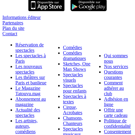
Informations éditeur
Partenaires
Plan du site
Contact
Réservation de
Comédies
spectacles
Comédies
Les spectacles à
Qui sommes
dramatiques
Paris
nous
Sketches, One
Les nouveaux
Nos services
Man Shows
spectacles
Questions
Spectacles
Les théâtres sur
courantes
visuels
Paris et banlieue
Comment
Spectacles
Le Magazine
adhérer au
pour enfants
Tatouvu.mag
club
Spectacles à
Abonnement au
Adhésion en
textes
magazine
ligne
Cirque,
Actualité des
Offrir une
Acrobates
spectacles
carte cadeau
Chansons,
Les artistes,
Politique de
Chanteurs
auteurs,
confidentialité
Spectacles
comédiens
Consentement
musicaux