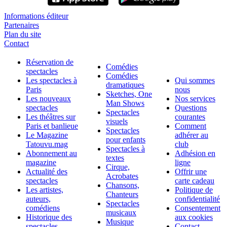
Informations éditeur
Partenaires
Plan du site
Contact
Réservation de
Comédies
spectacles
Comédies
Les spectacles à
Qui sommes
dramatiques
Paris
nous
Sketches, One
Les nouveaux
Nos services
Man Shows
spectacles
Questions
Spectacles
Les théâtres sur
courantes
visuels
Paris et banlieue
Comment
Spectacles
Le Magazine
adhérer au
pour enfants
Tatouvu.mag
club
Spectacles à
Abonnement au
Adhésion en
textes
magazine
ligne
Cirque,
Actualité des
Offrir une
Acrobates
spectacles
carte cadeau
Chansons,
Les artistes,
Politique de
Chanteurs
auteurs,
confidentialité
Spectacles
comédiens
Consentement
musicaux
Historique des
aux cookies
Musique
spectacles
Contact