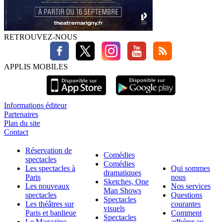
RETROUVEZ-NOUS
APPLIS MOBILES
Informations éditeur
Partenaires
Plan du site
Contact
Réservation de
Comédies
spectacles
Comédies
Les spectacles à
Qui sommes
dramatiques
Paris
nous
Sketches, One
Les nouveaux
Nos services
Man Shows
spectacles
Questions
Spectacles
Les théâtres sur
courantes
visuels
Paris et banlieue
Comment
Spectacles
Le Magazine
adhérer au