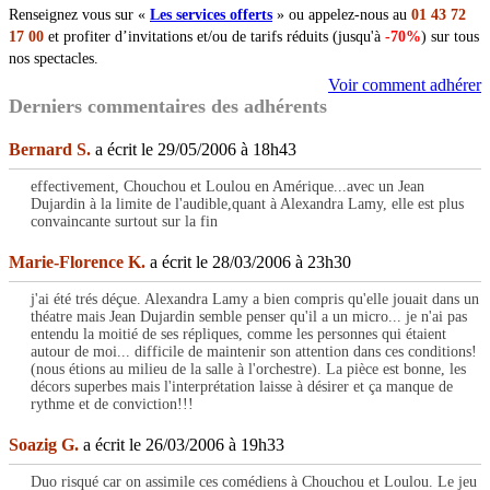
Renseignez vous sur «
Les services offerts
» ou appelez-nous au
01 43 72
17 00
et profiter d’invitations et/ou de tarifs réduits (jusqu'à
-70%
) sur tous
nos spectacles.
Voir comment adhérer
Derniers commentaires des adhérents
Bernard S.
a écrit le 29/05/2006 à 18h43
effectivement, Chouchou et Loulou en Amérique...avec un Jean
Dujardin à la limite de l'audible,quant à Alexandra Lamy, elle est plus
convaincante surtout sur la fin
Marie-Florence K.
a écrit le 28/03/2006 à 23h30
j'ai été trés déçue. Alexandra Lamy a bien compris qu'elle jouait dans un
théatre mais Jean Dujardin semble penser qu'il a un micro... je n'ai pas
entendu la moitié de ses répliques, comme les personnes qui étaient
autour de moi... difficile de maintenir son attention dans ces conditions!
(nous étions au milieu de la salle à l'orchestre). La pièce est bonne, les
décors superbes mais l'interprétation laisse à désirer et ça manque de
rythme et de conviction!!!
Soazig G.
a écrit le 26/03/2006 à 19h33
Duo risqué car on assimile ces comédiens à Chouchou et Loulou. Le jeu