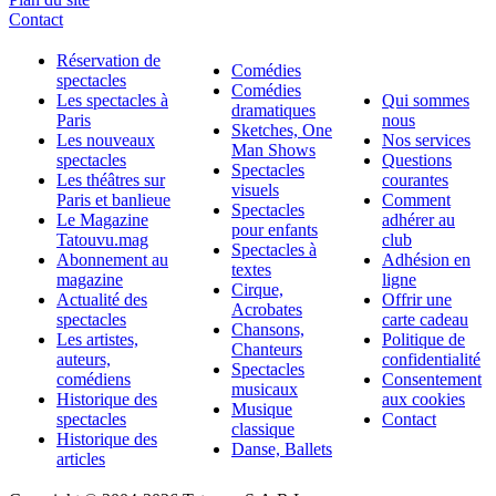
Contact
Réservation de
Comédies
spectacles
Comédies
Les spectacles à
Qui sommes
dramatiques
Paris
nous
Sketches, One
Les nouveaux
Nos services
Man Shows
spectacles
Questions
Spectacles
Les théâtres sur
courantes
visuels
Paris et banlieue
Comment
Spectacles
Le Magazine
adhérer au
pour enfants
Tatouvu.mag
club
Spectacles à
Abonnement au
Adhésion en
textes
magazine
ligne
Cirque,
Actualité des
Offrir une
Acrobates
spectacles
carte cadeau
Chansons,
Les artistes,
Politique de
Chanteurs
auteurs,
confidentialité
Spectacles
comédiens
Consentement
musicaux
Historique des
aux cookies
Musique
spectacles
Contact
classique
Historique des
Danse, Ballets
articles