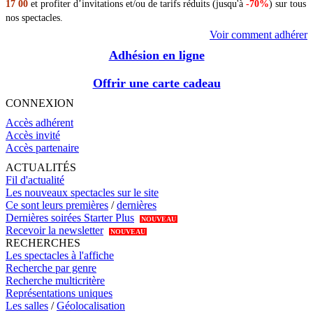
17 00
et profiter d’invitations et/ou de tarifs réduits (jusqu'à
-70%
) sur tous
nos spectacles.
Voir comment adhérer
Adhésion en ligne
Offrir une carte cadeau
CONNEXION
Accès adhérent
Accès invité
Accès partenaire
ACTUALITÉS
Fil d'actualité
Les nouveaux spectacles sur le site
Ce sont leurs premières
/
dernières
Dernières soirées Starter Plus
NOUVEAU
Recevoir la newsletter
NOUVEAU
RECHERCHES
Les spectacles à l'affiche
Recherche par genre
Recherche multicritère
Représentations uniques
Les salles
/
Géolocalisation