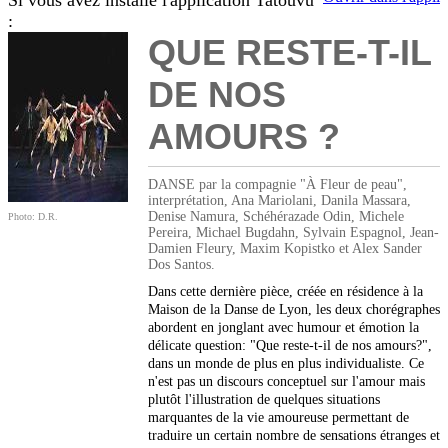
Si vous avez installé l'application Tatouvu
:
QUE RESTE-T-IL
DE NOS
AMOURS ?
DANSE par la compagnie "À Fleur de peau",
interprétation, Ana Mariolani, Danila Massara,
Denise Namura, Schéhérazade Odin, Michele
Photo: D.R.
Pereira, Michael Bugdahn, Sylvain Espagnol, Jean-
Damien Fleury, Maxim Kopistko et Alex Sander
Dos Santos.
Dans cette dernière pièce, créée en résidence à la
Maison de la Danse de Lyon, les deux chorégraphes
abordent en jonglant avec humour et émotion la
délicate question: "Que reste-t-il de nos amours?",
dans un monde de plus en plus individualiste. Ce
n'est pas un discours conceptuel sur l'amour mais
plutôt l'illustration de quelques situations
marquantes de la vie amoureuse permettant de
traduire un certain nombre de sensations étranges et