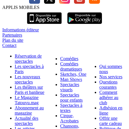
APPLIS MOBILES
Informations éditeur
Partenaires
Plan du site
Contact
Réservation de
Comédies
spectacles
Comédies
Les spectacles à
Qui sommes
dramatiques
Paris
nous
Sketches, One
Les nouveaux
Nos services
Man Shows
spectacles
Questions
Spectacles
Les théâtres sur
courantes
visuels
Paris et banlieue
Comment
Spectacles
Le Magazine
adhérer au
pour enfants
Tatouvu.mag
club
Spectacles à
Abonnement au
Adhésion en
textes
magazine
ligne
Cirque,
Actualité des
Offrir une
Acrobates
spectacles
carte cadeau
Chansons,
Les artistes,
Politique de