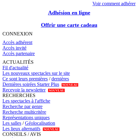
Voir comment adhérer
Adhésion en ligne
Offrir une carte cadeau
CONNEXION
Accès adhérent
Accès invité
Accès partenaire
ACTUALITÉS
Fil d'actualité
Les nouveaux spectacles sur le site
Ce sont leurs premières
/
dernières
Dernières soirées Starter Plus
NOUVEAU
Recevoir la newsletter
NOUVEAU
RECHERCHES
Les spectacles à l'affiche
Recherche par genre
Recherche multicritère
Représentations uniques
Les salles
/
Géolocalisation
Les lieux alternatifs
NOUVEAU
CONSEILS / AVIS