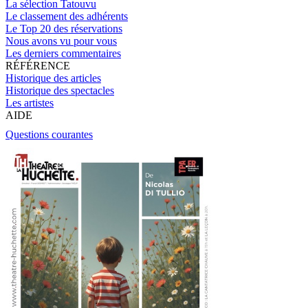
La sélection Tatouvu
Le classement des adhérents
Le Top 20 des réservations
Nous avons vu pour vous
Les derniers commentaires
RÉFÉRENCE
Historique des articles
Historique des spectacles
Les artistes
AIDE
Questions courantes