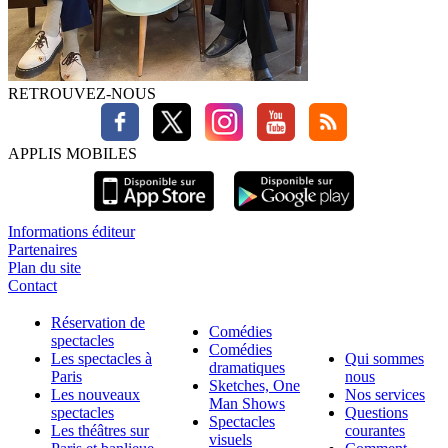
RETROUVEZ-NOUS
APPLIS MOBILES
Informations éditeur
Partenaires
Plan du site
Contact
Réservation de
Comédies
spectacles
Comédies
Les spectacles à
Qui sommes
dramatiques
Paris
nous
Sketches, One
Les nouveaux
Nos services
Man Shows
spectacles
Questions
Spectacles
Les théâtres sur
courantes
visuels