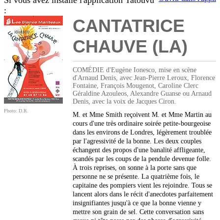
Si vous avez installé l'application Tatouvu
:
CANTATRICE
CHAUVE (LA)
COMÉDIE d'Eugène Ionesco, mise en scène
d'Arnaud Denis, avec Jean-Pierre Leroux, Florence
Fontaine, François Mougenot, Caroline Clerc
Géraldine Azouleos, Alexandre Guanse ou Arnaud
Denis, avec la voix de Jacques Ciron.
Photo: D.R.
M. et Mme Smith reçoivent M. et Mme Martin au
cours d'une très ordinaire soirée petite-bourgeoise
dans les environs de Londres, légèrement troublée
par l'agressivité de la bonne. Les deux couples
échangent des propos d'une banalité affligeante,
scandés par les coups de la pendule devenue folle.
À trois reprises, on sonne à la porte sans que
personne ne se présente. La quatrième fois, le
capitaine des pompiers vient les rejoindre. Tous se
lancent alors dans le récit d'anecdotes parfaitement
insignifiantes jusqu'à ce que la bonne vienne y
mettre son grain de sel. Cette conversation sans