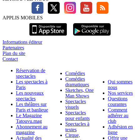
APPLIS MOBILES
Informations éditeur
Partenaires
Plan du site
Contact
Réservation de
Comédies
spectacles
Comédies
Les spectacles à
Qui sommes
dramatiques
Paris
nous
Sketches, One
Les nouveaux
Nos services
Man Shows
spectacles
Questions
Spectacles
Les théâtres sur
courantes
visuels
Paris et banlieue
Comment
Spectacles
Le Magazine
adhérer au
pour enfants
Tatouvu.mag
club
Spectacles à
Abonnement au
Adhésion en
textes
magazine
ligne
Cirque,
Actualité des
Offrir une