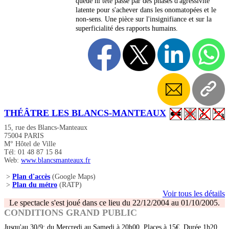
queue ni tête passe par des phases d'agressivité
latente pour s'achever dans les onomatopées et le
non-sens. Une pièce sur l'insignifiance et sur la
superficialité des rapports humains.
THÉÂTRE LES BLANCS-MANTEAUX
15, rue des Blancs-Manteaux
75004 PARIS
M° Hôtel de Ville
Tél: 01 48 87 15 84
Web:
www.blancsmanteaux.fr
>
Plan d'accès
(Google Maps)
>
Plan du métro
(RATP)
Voir tous les détails
Le spectacle s'est joué dans ce lieu du 22/12/2004 au 01/10/2005.
CONDITIONS GRAND PUBLIC
Jusqu'au 30/9: du Mercredi au Samedi à 20h00. Places à 15€. Durée 1h20.