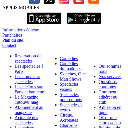
APPLIS MOBILES
Informations éditeur
Partenaires
Plan du site
Contact
Réservation de
Comédies
spectacles
Comédies
Les spectacles à
Qui sommes
dramatiques
Paris
nous
Sketches, One
Les nouveaux
Nos services
Man Shows
spectacles
Questions
Spectacles
Les théâtres sur
courantes
visuels
Paris et banlieue
Comment
Spectacles
Le Magazine
adhérer au
pour enfants
Tatouvu.mag
club
Spectacles à
Abonnement au
Adhésion en
textes
magazine
ligne
Cirque,
Actualité des
Offrir une
Acrobates
spectacles
carte cadeau
Chansons,
Les artistes,
Politique de