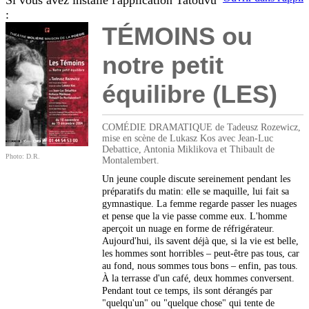
Si vous avez installé l'application Tatouvu
:
TÉMOINS ou
notre petit
équilibre (LES)
COMÉDIE DRAMATIQUE de Tadeusz Rozewicz,
mise en scène de Lukasz Kos avec Jean-Luc
Debattice, Antonia Miklikova et Thibault de
Photo: D.R.
Montalembert.
Un jeune couple discute sereinement pendant les
préparatifs du matin: elle se maquille, lui fait sa
gymnastique. La femme regarde passer les nuages
et pense que la vie passe comme eux. L'homme
aperçoit un nuage en forme de réfrigérateur.
Aujourd'hui, ils savent déjà que, si la vie est belle,
les hommes sont horribles – peut-être pas tous, car
au fond, nous sommes tous bons – enfin, pas tous.
À la terrasse d'un café, deux hommes conversent.
Pendant tout ce temps, ils sont dérangés par
"quelqu'un" ou "quelque chose" qui tente de