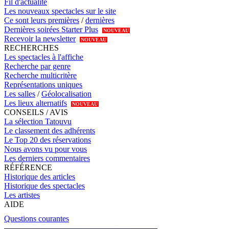
Fil d'actualité
Les nouveaux spectacles sur le site
Ce sont leurs premières
/
dernières
Dernières soirées Starter Plus
NOUVEAU
Recevoir la newsletter
NOUVEAU
RECHERCHES
Les spectacles à l'affiche
Recherche par genre
Recherche multicritère
Représentations uniques
Les salles
/
Géolocalisation
Les lieux alternatifs
NOUVEAU
CONSEILS / AVIS
La sélection Tatouvu
Le classement des adhérents
Le Top 20 des réservations
Nous avons vu pour vous
Les derniers commentaires
RÉFÉRENCE
Historique des articles
Historique des spectacles
Les artistes
AIDE
Questions courantes