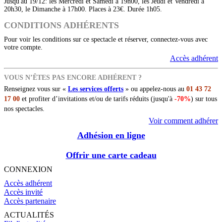
Jusqu'au 19/12: les Mercredi et Samedi à 19h00, les Jeudi et Vendredi à
20h30, le Dimanche à 17h00. Places à 23€. Durée 1h05.
CONDITIONS ADHÉRENTS
Pour voir les conditions sur ce spectacle et réserver, connectez-vous avec
votre compte.
Accès adhérent
VOUS N’ÊTES PAS ENCORE ADHÉRENT ?
Renseignez vous sur «
Les services offerts
» ou appelez-nous au
01 43 72
17 00
et profiter d’invitations et/ou de tarifs réduits (jusqu'à
-70%
) sur tous
nos spectacles.
Voir comment adhérer
Adhésion en ligne
Offrir une carte cadeau
CONNEXION
Accès adhérent
Accès invité
Accès partenaire
ACTUALITÉS