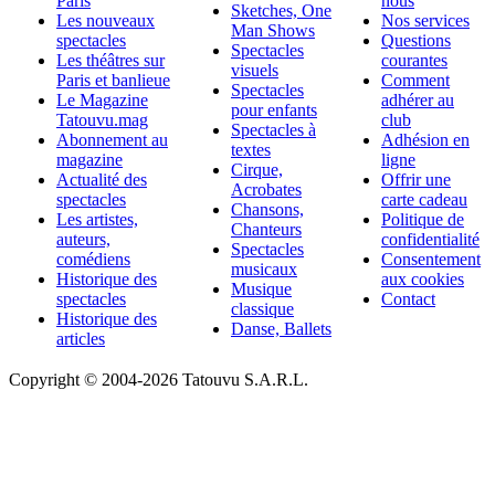
Paris
nous
Sketches, One
Les nouveaux
Nos services
Man Shows
spectacles
Questions
Spectacles
Les théâtres sur
courantes
visuels
Paris et banlieue
Comment
Spectacles
Le Magazine
adhérer au
pour enfants
Tatouvu.mag
club
Spectacles à
Abonnement au
Adhésion en
textes
magazine
ligne
Cirque,
Actualité des
Offrir une
Acrobates
spectacles
carte cadeau
Chansons,
Les artistes,
Politique de
Chanteurs
auteurs,
confidentialité
Spectacles
comédiens
Consentement
musicaux
Historique des
aux cookies
Musique
spectacles
Contact
classique
Historique des
Danse, Ballets
articles
Copyright © 2004-
2026 Tatouvu S.A.R.L.