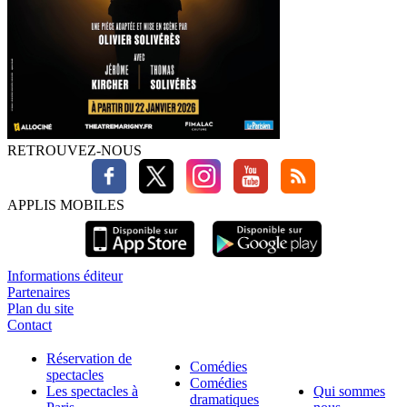
RETROUVEZ-NOUS
APPLIS MOBILES
Informations éditeur
Partenaires
Plan du site
Contact
Réservation de
Comédies
spectacles
Comédies
Les spectacles à
Qui sommes
dramatiques