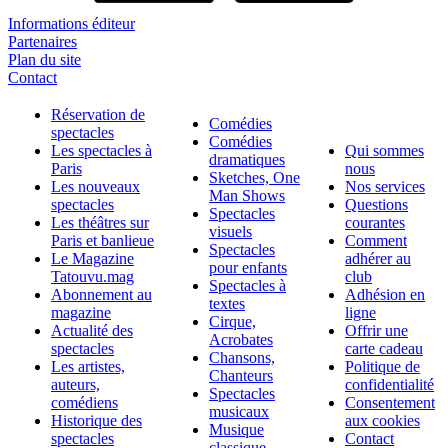
Informations éditeur
Partenaires
Plan du site
Contact
Réservation de
Comédies
spectacles
Comédies
Les spectacles à
Qui sommes
dramatiques
Paris
nous
Sketches, One
Les nouveaux
Nos services
Man Shows
spectacles
Questions
Spectacles
Les théâtres sur
courantes
visuels
Paris et banlieue
Comment
Spectacles
Le Magazine
adhérer au
pour enfants
Tatouvu.mag
club
Spectacles à
Abonnement au
Adhésion en
textes
magazine
ligne
Cirque,
Actualité des
Offrir une
Acrobates
spectacles
carte cadeau
Chansons,
Les artistes,
Politique de
Chanteurs
auteurs,
confidentialité
Spectacles
comédiens
Consentement
musicaux
Historique des
aux cookies
Musique
spectacles
Contact
classique