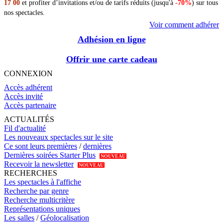
17 00
et profiter d’invitations et/ou de tarifs réduits (jusqu'à
-70%
) sur tous
nos spectacles.
Voir comment adhérer
Adhésion en ligne
Offrir une carte cadeau
CONNEXION
Accès adhérent
Accès invité
Accès partenaire
ACTUALITÉS
Fil d'actualité
Les nouveaux spectacles sur le site
Ce sont leurs premières
/
dernières
Dernières soirées Starter Plus
NOUVEAU
Recevoir la newsletter
NOUVEAU
RECHERCHES
Les spectacles à l'affiche
Recherche par genre
Recherche multicritère
Représentations uniques
Les salles
/
Géolocalisation