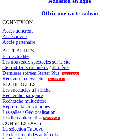
Adhésion en ligne
Offrir une carte cadeau
CONNEXION
Accès adhérent
Accès invité
Accès partenaire
ACTUALITÉS
Fil d'actualité
Les nouveaux spectacles sur le site
Ce sont leurs premières
/
dernières
Dernières soirées Starter Plus
NOUVEAU
Recevoir la newsletter
NOUVEAU
RECHERCHES
Les spectacles à l'affiche
Recherche par genre
Recherche multicritère
Représentations uniques
Les salles
/
Géolocalisation
Les lieux alternatifs
NOUVEAU
CONSEILS / AVIS
La sélection Tatouvu
Le classement des adhérents