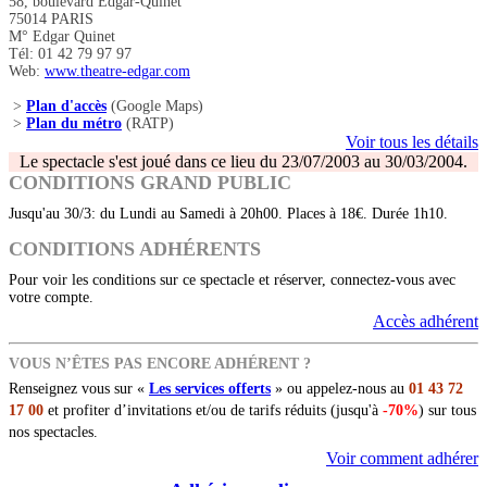
58, boulevard Edgar-Quinet
75014 PARIS
M° Edgar Quinet
Tél: 01 42 79 97 97
Web:
www.theatre-edgar.com
>
Plan d'accès
(Google Maps)
>
Plan du métro
(RATP)
Voir tous les détails
Le spectacle s'est joué dans ce lieu du 23/07/2003 au 30/03/2004.
CONDITIONS GRAND PUBLIC
Jusqu'au 30/3: du Lundi au Samedi à 20h00. Places à 18€. Durée 1h10.
CONDITIONS ADHÉRENTS
Pour voir les conditions sur ce spectacle et réserver, connectez-vous avec
votre compte.
Accès adhérent
VOUS N’ÊTES PAS ENCORE ADHÉRENT ?
Renseignez vous sur «
Les services offerts
» ou appelez-nous au
01 43 72
17 00
et profiter d’invitations et/ou de tarifs réduits (jusqu'à
-70%
) sur tous
nos spectacles.
Voir comment adhérer