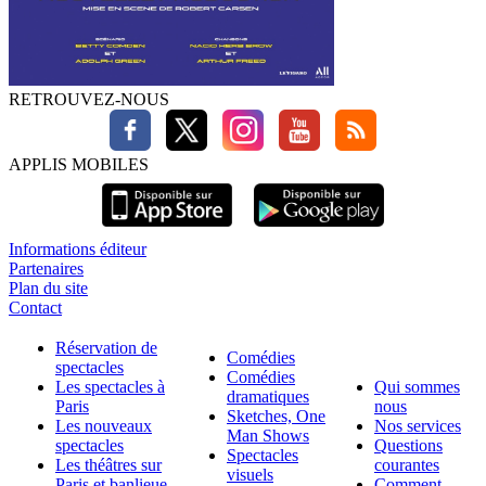
RETROUVEZ-NOUS
APPLIS MOBILES
Informations éditeur
Partenaires
Plan du site
Contact
Réservation de
Comédies
spectacles
Comédies
Les spectacles à
Qui sommes
dramatiques
Paris
nous
Sketches, One
Les nouveaux
Nos services
Man Shows
spectacles
Questions
Spectacles
Les théâtres sur
courantes
visuels
Paris et banlieue
Comment