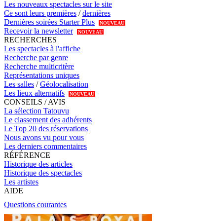
Les nouveaux spectacles sur le site
Ce sont leurs premières
/
dernières
Dernières soirées Starter Plus
NOUVEAU
Recevoir la newsletter
NOUVEAU
RECHERCHES
Les spectacles à l'affiche
Recherche par genre
Recherche multicritère
Représentations uniques
Les salles
/
Géolocalisation
Les lieux alternatifs
NOUVEAU
CONSEILS / AVIS
La sélection Tatouvu
Le classement des adhérents
Le Top 20 des réservations
Nous avons vu pour vous
Les derniers commentaires
RÉFÉRENCE
Historique des articles
Historique des spectacles
Les artistes
AIDE
Questions courantes