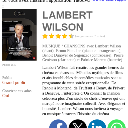
Si vous avez installé l'application Tatouvu
:
LAMBERT
WILSON
(moyenne sur 7 notes)
MUSIQUE / CHANSONS avec Lambert Wilson
(chant), Bruno Fontaine (piano et arrangements),
Benoit Dunoyer de Segonzac (contrebasse), Pierre
Genisson (clarinette) et Fabrice Moreau (batterie).
Photo: D.R.
Lambert Wilson fait renaître les grandes heures du
cinéma en chansons. Mélodies mythiques de films
Public
et airs inoubliables de comédies musicales sont au
Grand public
programme de cette soirée exceptionnelle. De
Renoir à Montand, de Truffaut à Demy, de Prévert
Convient aux ados
à Deneuve, l’interprète d’On connaît la chanson
Oui
célèbrera plus d’un siècle de chefs d’œuvre qui ont
marqué notre imaginaire collectif. Avec élégance et
intensité, Lambert Wilson nous invitera à voyager
en musique à travers l’histoire du cinéma.