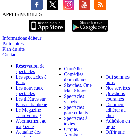
APPLIS MOBILES
Informations éditeur
Partenaires
Plan du site
Contact
Réservation de
Comédies
spectacles
Comédies
Les spectacles à
Qui sommes
dramatiques
Paris
nous
Sketches, One
Les nouveaux
Nos services
Man Shows
spectacles
Questions
Spectacles
Les théâtres sur
courantes
visuels
Paris et banlieue
Comment
Spectacles
Le Magazine
adhérer au
pour enfants
Tatouvu.mag
club
Spectacles à
Abonnement au
Adhésion en
textes
magazine
ligne
Cirque,
Actualité des
Offrir une
Acrobates