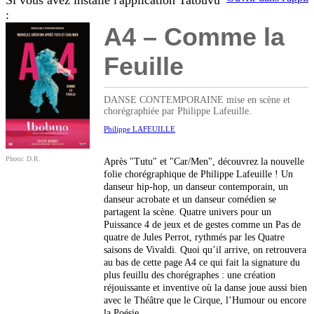
Si vous avez installé l'application Tatouvu
:
A4 – Comme la
Feuille
DANSE CONTEMPORAINE mise en scène et
chorégraphiée par Philippe Lafeuille.
Philippe LAFEUILLE
Photo: D.R.
Après "Tutu" et "Car/Men", découvrez la nouvelle
folie chorégraphique de Philippe Lafeuille ! Un
danseur hip-hop, un danseur contemporain, un
danseur acrobate et un danseur comédien se
partagent la scène. Quatre univers pour un
Puissance 4 de jeux et de gestes comme un Pas de
quatre de Jules Perrot, rythmés par les Quatre
saisons de Vivaldi. Quoi qu’il arrive, on retrouvera
au bas de cette page A4 ce qui fait la signature du
plus feuillu des chorégraphes : une création
réjouissante et inventive où la danse joue aussi bien
avec le Théâtre que le Cirque, l’Humour ou encore
la Poésie.