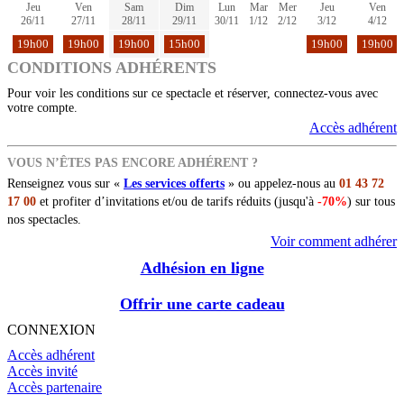
Jeu
Ven
Sam
Dim
Lun
Mar
Mer
Jeu
Ven
26/11
27/11
28/11
29/11
30/11
1/12
2/12
3/12
4/12
19h00
19h00
19h00
15h00
19h00
19h00
CONDITIONS ADHÉRENTS
Pour voir les conditions sur ce spectacle et réserver, connectez-vous avec
votre compte.
Accès adhérent
VOUS N’ÊTES PAS ENCORE ADHÉRENT ?
Renseignez vous sur «
Les services offerts
» ou appelez-nous au
01 43 72
17 00
et profiter d’invitations et/ou de tarifs réduits (jusqu'à
-70%
) sur tous
nos spectacles.
Voir comment adhérer
Adhésion en ligne
Offrir une carte cadeau
CONNEXION
Accès adhérent
Accès invité
Accès partenaire