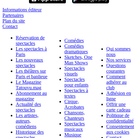
Informations éditeur
Partenaires
Plan du site
Contact
Réservation de
Comédies
spectacles
Comédies
Les spectacles à
Qui sommes
dramatiques
Paris
nous
Sketches, One
Les nouveaux
Nos services
Man Shows
spectacles
Questions
Spectacles
Les théâtres sur
courantes
visuels
Paris et banlieue
Comment
Spectacles
Le Magazine
adhérer au
pour enfants
Tatouvu.mag
club
Spectacles à
Abonnement au
Adhésion en
textes
magazine
ligne
Cirque,
Actualité des
Offrir une
Acrobates
spectacles
carte cadeau
Chansons,
Les artistes,
Politique de
Chanteurs
auteurs,
confidentialité
Spectacles
comédiens
Consentement
musicaux
Historique des
aux cookies
Musique
spectacles
Contact