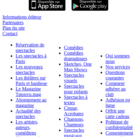
Informations éditeur
Partenaires
Plan du site
Contact
Réservation de
Comédies
spectacles
Comédies
Les spectacles à
Qui sommes
dramatiques
Paris
nous
Sketches, One
Les nouveaux
Nos services
Man Shows
spectacles
Questions
Spectacles
Les théâtres sur
courantes
visuels
Paris et banlieue
Comment
Spectacles
Le Magazine
adhérer au
pour enfants
Tatouvu.mag
club
Spectacles à
Abonnement au
Adhésion en
textes
magazine
ligne
Cirque,
Actualité des
Offrir une
Acrobates
spectacles
carte cadeau
Chansons,
Les artistes,
Politique de
Chanteurs
auteurs,
confidentialité
Spectacles
comédiens
Consentement
musicaux