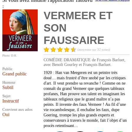
Si vous avez installé l'application Tatouvu
:
VERMEER ET
SON
FAUSSAIRE
(moyenne sur 32 notes)
Photo: D.R.
COMÉDIE DRAMATIQUE de François Barluet,
avec Benoît Gourley et François Barluet.
Public
1920 : Han van Meegeren est un peintre très
Grand public
doué… mais frustré d’être snobé par les critiques
Humour
d'art. Il veut prendre sa revanche ! Comme on ne
Subtil
connaît du grand Vermeer que quelques tableaux
profanes, Han prouve son talent en imaginant les
Sujet
tableaux religieux que le grand maître n’a pas
Instructif
peints. Il invente des faux Vermeer ! Au fil d’une
Convient aux ados
vie rocambolesque, il enchaîne les faux, dupe
Oui
Goering, trompe les plus grands experts et
conservateurs à travers le monde, fait l’objet d’un
procès retentissant…