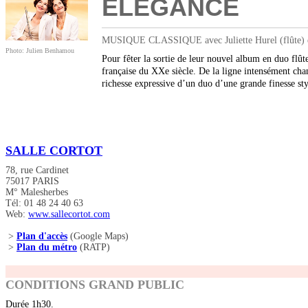
ÉLÉGANCE
MUSIQUE CLASSIQUE avec Juliette Hurel (flûte) et 
Photo: Julien Benhamou
Pour fêter la sortie de leur nouvel album en duo flût
française du XXe siècle. De la ligne intensément chant
richesse expressive d’un duo d’une grande finesse sty
SALLE CORTOT
78, rue Cardinet
75017 PARIS
M° Malesherbes
Tél: 01 48 24 40 63
Web:
www.sallecortot.com
>
Plan d'accès
(Google Maps)
>
Plan du métro
(RATP)
CONDITIONS GRAND PUBLIC
Durée 1h30.