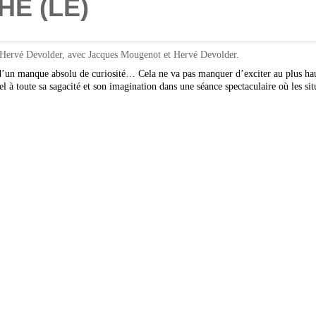
HE (LE)
ervé Devolder, avec Jacques Mougenot et Hervé Devolder.
e d’un manque absolu de curiosité… Cela ne va pas manquer d’exciter au plus hau
pel à toute sa sagacité et son imagination dans une séance spectaculaire où les si