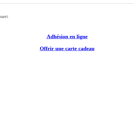
saert.
Adhésion en ligne
Offrir une carte cadeau