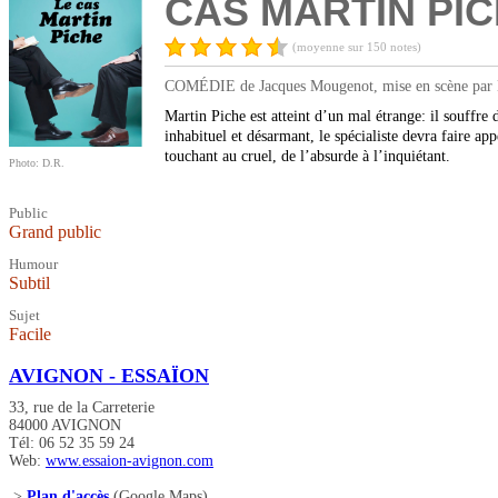
CAS MARTIN PIC
(moyenne sur 150 notes)
COMÉDIE de Jacques Mougenot, mise en scène par H
Martin Piche est atteint d’un mal étrange: il souffr
inhabituel et désarmant, le spécialiste devra faire ap
touchant au cruel, de l’absurde à l’inquiétant.
Photo: D.R.
Public
Grand public
Humour
Subtil
Sujet
Facile
AVIGNON - ESSAÏON
33, rue de la Carreterie
84000 AVIGNON
Tél: 06 52 35 59 24
Web:
www.essaion-avignon.com
>
Plan d'accès
(Google Maps)