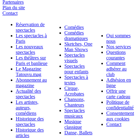
Partenaires
Plan du site
Contact
Réservation de
Comédies
spectacles
Comédies
Les spectacles à
Qui sommes
dramatiques
Paris
nous
Sketches, One
Les nouveaux
Nos services
Man Shows
spectacles
Questions
Spectacles
Les théâtres sur
courantes
visuels
Paris et banlieue
Comment
Spectacles
Le Magazine
adhérer au
pour enfants
Tatouvu.mag
club
Spectacles à
Abonnement au
Adhésion en
textes
magazine
ligne
Cirque,
Actualité des
Offrir une
Acrobates
spectacles
carte cadeau
Chansons,
Les artistes,
Politique de
Chanteurs
auteurs,
confidentialité
Spectacles
comédiens
Consentement
musicaux
Historique des
aux cookies
Musique
spectacles
Contact
classique
Historique des
Danse, Ballets
articles