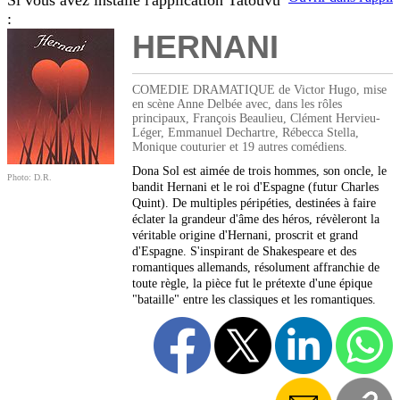
Si vous avez installé l'application Tatouvu
:
HERNANI
COMEDIE DRAMATIQUE de Victor Hugo, mise
en scène Anne Delbée avec, dans les rôles
principaux, François Beaulieu, Clément Hervieu-
Léger, Emmanuel Dechartre, Rébecca Stella,
Monique couturier et 19 autres comédiens.
Dona Sol est aimée de trois hommes, son oncle, le
Photo: D.R.
bandit Hernani et le roi d'Espagne (futur Charles
Quint). De multiples péripéties, destinées à faire
éclater la grandeur d'âme des héros, révèleront la
véritable origine d'Hernani, proscrit et grand
d'Espagne. S'inspirant de Shakespeare et des
romantiques allemands, résolument affranchie de
toute règle, la pièce fut le prétexte d'une épique
"bataille" entre les classiques et les romantiques.