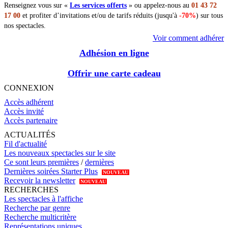
Renseignez vous sur «
Les services offerts
» ou appelez-nous au
01 43 72
17 00
et profiter d’invitations et/ou de tarifs réduits (jusqu'à
-70%
) sur tous
nos spectacles.
Voir comment adhérer
Adhésion en ligne
Offrir une carte cadeau
CONNEXION
Accès adhérent
Accès invité
Accès partenaire
ACTUALITÉS
Fil d'actualité
Les nouveaux spectacles sur le site
Ce sont leurs premières
/
dernières
Dernières soirées Starter Plus
NOUVEAU
Recevoir la newsletter
NOUVEAU
RECHERCHES
Les spectacles à l'affiche
Recherche par genre
Recherche multicritère
Représentations uniques