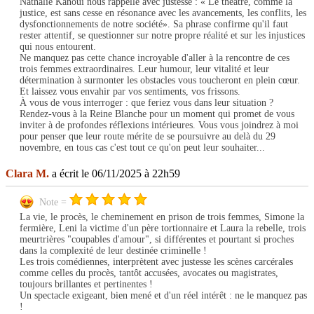
Nathalie Kanoui nous rappelle avec justesse : « Le théâtre, comme la
justice, est sans cesse en résonance avec les avancements, les conflits, les
dysfonctionnements de notre société». Sa phrase confirme qu'il faut
rester attentif, se questionner sur notre propre réalité et sur les injustices
qui nous entourent.
Ne manquez pas cette chance incroyable d'aller à la rencontre de ces
trois femmes extraordinaires. Leur humour, leur vitalité et leur
détermination à surmonter les obstacles vous toucheront en plein cœur.
Et laissez vous envahir par vos sentiments, vos frissons.
À vous de vous interroger : que feriez vous dans leur situation ?
Rendez-vous à la Reine Blanche pour un moment qui promet de vous
inviter à de profondes réflexions intérieures. Vous vous joindrez à moi
pour penser que leur route mérite de se poursuivre au delà du 29
novembre, en tous cas c'est tout ce qu'on peut leur souhaiter...
Clara M.
a écrit le 06/11/2025 à 22h59
Note =
La vie, le procès, le cheminement en prison de trois femmes, Simone la
fermière, Leni la victime d'un père tortionnaire et Laura la rebelle, trois
meurtrières "coupables d'amour", si différentes et pourtant si proches
dans la complexité de leur destinée criminelle !
Les trois comédiennes, interprètent avec justesse les scènes carcérales
comme celles du procès, tantôt accusées, avocates ou magistrates,
toujours brillantes et pertinentes !
Un spectacle exigeant, bien mené et d'un réel intérêt : ne le manquez pas
!