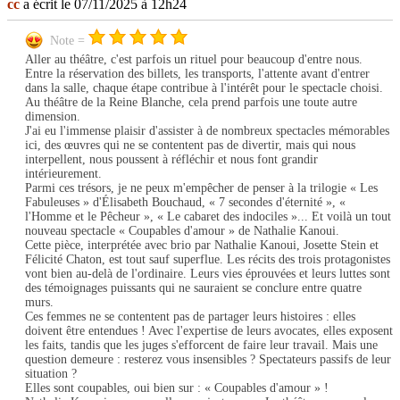
cc
a écrit le 07/11/2025 à 12h24
Note =
Aller au théâtre, c'est parfois un rituel pour beaucoup d'entre nous.
Entre la réservation des billets, les transports, l'attente avant d'entrer
dans la salle, chaque étape contribue à l'intérêt pour le spectacle choisi.
Au théâtre de la Reine Blanche, cela prend parfois une toute autre
dimension.
J'ai eu l'immense plaisir d'assister à de nombreux spectacles mémorables
ici, des œuvres qui ne se contentent pas de divertir, mais qui nous
interpellent, nous poussent à réfléchir et nous font grandir
intérieurement.
Parmi ces trésors, je ne peux m'empêcher de penser à la trilogie « Les
Fabuleuses » d'Élisabeth Bouchaud, « 7 secondes d'éternité », «
l'Homme et le Pêcheur », « Le cabaret des indociles »... Et voilà un tout
nouveau spectacle « Coupables d'amour » de Nathalie Kanoui.
Cette pièce, interprétée avec brio par Nathalie Kanoui, Josette Stein et
Félicité Chaton, est tout sauf superflue. Les récits des trois protagonistes
vont bien au-delà de l'ordinaire. Leurs vies éprouvées et leurs luttes sont
des témoignages puissants qui ne sauraient se conclure entre quatre
murs.
Ces femmes ne se contentent pas de partager leurs histoires : elles
doivent être entendues ! Avec l'expertise de leurs avocates, elles exposent
les faits, tandis que les juges s'efforcent de faire leur travail. Mais une
question demeure : resterez vous insensibles ? Spectateurs passifs de leur
situation ?
Elles sont coupables, oui bien sur : « Coupables d'amour » !