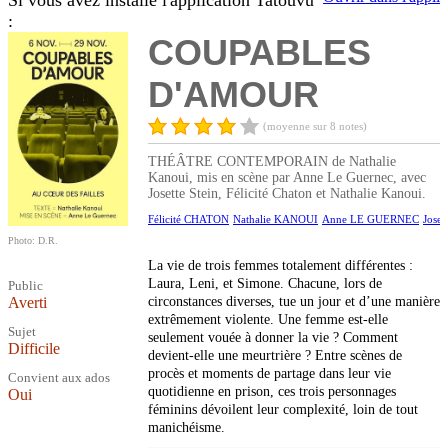
Si vous avez installé l'application Tatouvu
:
COUPABLES
D'AMOUR
(moyenne sur 8 notes)
THÉÂTRE CONTEMPORAIN de Nathalie
Kanoui, mis en scène par Anne Le Guernec, avec
Josette Stein, Félicité Chaton et Nathalie Kanoui.
Félicité CHATON
Nathalie KANOUI
Anne LE GUERNEC
Joset
Photo: D.R.
La vie de trois femmes totalement différentes :
Laura, Leni, et Simone. Chacune, lors de
Public
Averti
circonstances diverses, tue un jour et d’une manière
extrêmement violente. Une femme est-elle
Sujet
seulement vouée à donner la vie ? Comment
Difficile
devient-elle une meurtrière ? Entre scènes de
procès et moments de partage dans leur vie
Convient aux ados
quotidienne en prison, ces trois personnages
Oui
féminins dévoilent leur complexité, loin de tout
manichéisme.