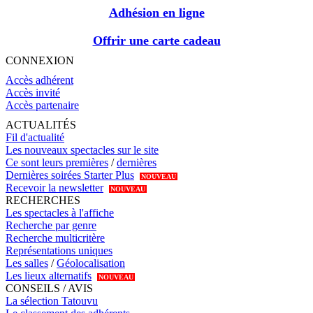
Adhésion en ligne
Offrir une carte cadeau
CONNEXION
Accès adhérent
Accès invité
Accès partenaire
ACTUALITÉS
Fil d'actualité
Les nouveaux spectacles sur le site
Ce sont leurs premières
/
dernières
Dernières soirées Starter Plus
NOUVEAU
Recevoir la newsletter
NOUVEAU
RECHERCHES
Les spectacles à l'affiche
Recherche par genre
Recherche multicritère
Représentations uniques
Les salles
/
Géolocalisation
Les lieux alternatifs
NOUVEAU
CONSEILS / AVIS
La sélection Tatouvu