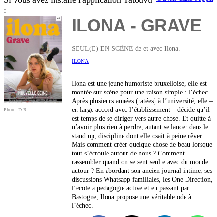
Si vous avez installé l'application Tatouvu
:
ILONA - GRAVE
SEUL(E) EN SCÈNE de et avec Ilona.
ILONA
Ilona est une jeune humoriste bruxelloise, elle est
montée sur scène pour une raison simple : l’échec.
Après plusieurs années (ratées) à l’université, elle –
en large accord avec l’établissement – décide qu’il
Photo: D.R.
est temps de se diriger vers autre chose. Et quitte à
n’avoir plus rien à perdre, autant se lancer dans le
stand up, discipline dont elle osait à peine rêver.
Mais comment créer quelque chose de beau lorsque
tout s’écroule autour de nous ? Comment
rassembler quand on se sent seul.e avec du monde
autour ? En abordant son ancien journal intime, ses
discussions Whatsapp familiales, les One Direction,
l’école à pédagogie active et en passant par
Bastogne, Ilona propose une véritable ode à
l’échec.