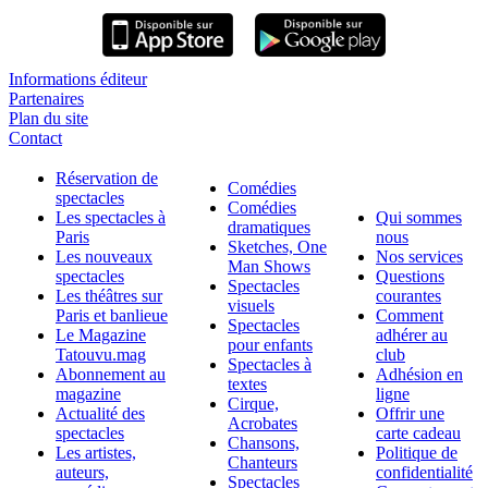
Informations éditeur
Partenaires
Plan du site
Contact
Réservation de
Comédies
spectacles
Comédies
Les spectacles à
Qui sommes
dramatiques
Paris
nous
Sketches, One
Les nouveaux
Nos services
Man Shows
spectacles
Questions
Spectacles
Les théâtres sur
courantes
visuels
Paris et banlieue
Comment
Spectacles
Le Magazine
adhérer au
pour enfants
Tatouvu.mag
club
Spectacles à
Abonnement au
Adhésion en
textes
magazine
ligne
Cirque,
Actualité des
Offrir une
Acrobates
spectacles
carte cadeau
Chansons,
Les artistes,
Politique de
Chanteurs
auteurs,
confidentialité
Spectacles