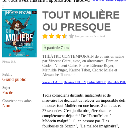
Si vous avez installé l'application Tatouvu
:
TOUT MOLIÈRE
OU PRESQUE
(moyenne sur 5 notes)
À partir de 7 ans
THÉÂTRE CONTEMPORAIN de et mis en scène
par Vincent Caire, avec, en alternance, Damien
Photo: D.R.
Coden, Vincent Caire, Pierre-Etienne Royer,
Mathilde Puget, Karine Tabet, Cédric Miele et
Public
Alexandre Tourneur.
Grand public
Vincent CAIRE
Damien CODEN
Cédric MIELE
Mathilde PUG
Sujet
Facile
Trois comédiens distraits, maladroits et de
mauvaise foi décident de relever un impossible défi
Convient aux ados
Non
: monter tout Molière en une heure, 2 minutes et
27 secondes. C'est jubilatoire, électrisant et
complètement déjanté ! De "Tartuffe" au "
Médecin malgré lui", en passant par "Les
fourberies de Scapin", "Le malade imaginaire",