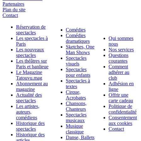
Partenaires
Plan du site
Contact
Réservation de
Comédies
spectacles
Comédies
Les spectacles à
Qui sommes
dramatiques
Paris
nous
Sketches, One
Les nouveaux
Nos services
Man Shows
spectacles
Questions
Spectacles
Les théâtres sur
courantes
visuels
Paris et banlieue
Comment
Spectacles
Le Magazine
adhérer au
pour enfants
Tatouvu.mag
club
Spectacles à
Abonnement au
Adhésion en
textes
magazine
ligne
Cirque,
Actualité des
Offrir une
Acrobates
spectacles
carte cadeau
Chansons,
Les artistes,
Politique de
Chanteurs
auteurs,
confidentialité
Spectacles
comédiens
Consentement
musicaux
Historique des
aux cookies
Musique
spectacles
Contact
classique
Historique des
Danse, Ballets
articles