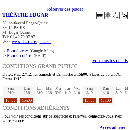
Réserver des places
THÉÂTRE EDGAR
58, boulevard Edgar-Quinet
75014 PARIS
M° Edgar Quinet
Tél: 01 42 79 97 97
Web:
www.theatre-edgar.com
>
Plan d'accès
(Google Maps)
>
Plan du métro
(RATP)
Voir tous les détails
CONDITIONS GRAND PUBLIC
Du 26/9 au 27/12: les Samedi et Dimanche à 15h00. Places de 33 à 37€.
Durée 1h15.
Sam
Dim
Lun
Mar
Mer
Jeu
Ven
Sam
Dim
Lun
Ma
26/9
27/9
28/9
29/9
30/9
1/10
2/10
3/10
4/10
5/10
6/1
15h00
15h00
15h00
15h00
CONDITIONS ADHÉRENTS
Pour voir les conditions sur ce spectacle et réserver, connectez-vous avec
votre compte.
Accès adhérent