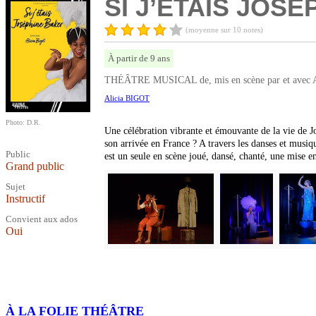
SI J’ÉTAIS JOS
(moyenne sur 10 notes)
À partir de 9 ans
THÉÂTRE MUSICAL de, mis en scène par et avec Al
Alicia BIGOT
Photo: D.R.
Une célébration vibrante et émouvante de la vie de Jo
son arrivée en France ? A travers les danses et musiqu
Public
est un seule en scène joué, dansé, chanté, une mise en
Grand public
Sujet
Instructif
Convient aux ados
Oui
À LA FOLIE THÉÂTRE