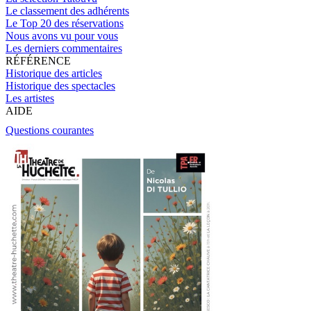
Le classement des adhérents
Le Top 20 des réservations
Nous avons vu pour vous
Les derniers commentaires
RÉFÉRENCE
Historique des articles
Historique des spectacles
Les artistes
AIDE
Questions courantes