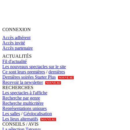
CONNEXION
Accès adhérent
Accès invité
Accès partenaire
ACTUALITÉS
Fil d'actualité
Les nouveaux spectacles sur le site
Ce sont leurs premières
/
dernières
Dernières soirées Starter Plus
NOUVEAU
Recevoir la newsletter
NOUVEAU
RECHERCHES
Les spectacles à l'affiche
Recherche par genre
Recherche multicritère
Représentations uniques
Les salles
/
Géolocalisation
Les lieux alternatifs
NOUVEAU
CONSEILS / AVIS
La sélection Tatouvu