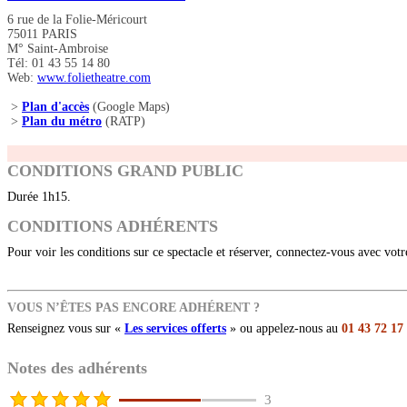
6 rue de la Folie-Méricourt
75011 PARIS
M° Saint-Ambroise
Tél: 01 43 55 14 80
Web:
www.folietheatre.com
>
Plan d'accès
(Google Maps)
>
Plan du métro
(RATP)
CONDITIONS GRAND PUBLIC
Durée 1h15.
CONDITIONS ADHÉRENTS
Pour voir les conditions sur ce spectacle et réserver, connectez-vous avec vot
VOUS N’ÊTES PAS ENCORE ADHÉRENT ?
Renseignez vous sur «
Les services offerts
» ou appelez-nous au
01 43 72 17
Notes des adhérents
3