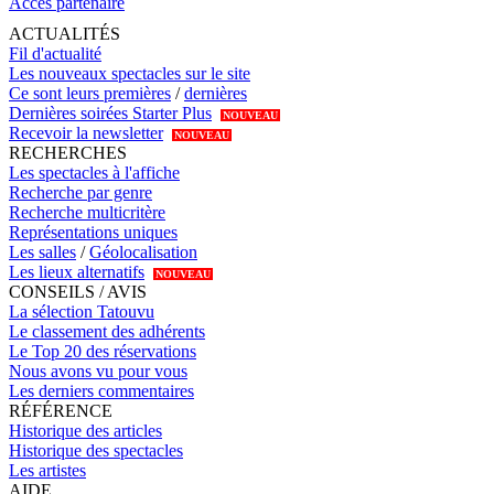
Accès partenaire
ACTUALITÉS
Fil d'actualité
Les nouveaux spectacles sur le site
Ce sont leurs premières
/
dernières
Dernières soirées Starter Plus
NOUVEAU
Recevoir la newsletter
NOUVEAU
RECHERCHES
Les spectacles à l'affiche
Recherche par genre
Recherche multicritère
Représentations uniques
Les salles
/
Géolocalisation
Les lieux alternatifs
NOUVEAU
CONSEILS / AVIS
La sélection Tatouvu
Le classement des adhérents
Le Top 20 des réservations
Nous avons vu pour vous
Les derniers commentaires
RÉFÉRENCE
Historique des articles
Historique des spectacles
Les artistes
AIDE