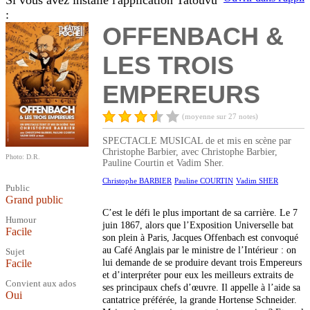
Si vous avez installé l'application Tatouvu
:
OFFENBACH &
LES TROIS
EMPEREURS
(moyenne sur 27 notes)
SPECTACLE MUSICAL de et mis en scène par
Christophe Barbier, avec Christophe Barbier,
Photo: D.R.
Pauline Courtin et Vadim Sher.
Christophe BARBIER
Pauline COURTIN
Vadim SHER
Public
Grand public
C’est le défi le plus important de sa carrière. Le 7
Humour
juin 1867, alors que l’Exposition Universelle bat
Facile
son plein à Paris, Jacques Offenbach est convoqué
au Café Anglais par le ministre de l’Intérieur : on
Sujet
Facile
lui demande de se produire devant trois Empereurs
et d’interpréter pour eux les meilleurs extraits de
Convient aux ados
ses principaux chefs d’œuvre. Il appelle à l’aide sa
Oui
cantatrice préférée, la grande Hortense Schneider.