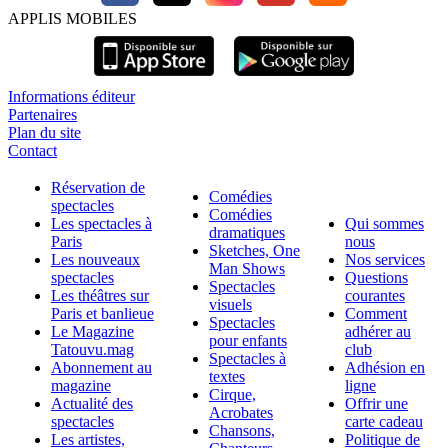
APPLIS MOBILES
Informations éditeur
Partenaires
Plan du site
Contact
Réservation de
Comédies
spectacles
Comédies
Les spectacles à
Qui sommes
dramatiques
Paris
nous
Sketches, One
Les nouveaux
Nos services
Man Shows
spectacles
Questions
Spectacles
Les théâtres sur
courantes
visuels
Paris et banlieue
Comment
Spectacles
Le Magazine
adhérer au
pour enfants
Tatouvu.mag
club
Spectacles à
Abonnement au
Adhésion en
textes
magazine
ligne
Cirque,
Actualité des
Offrir une
Acrobates
spectacles
carte cadeau
Chansons,
Les artistes,
Politique de