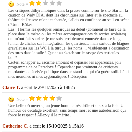
Note =
Les critiques dithyrambiques dans la presse comme sur le site Starter, la
caution de Waly DIA, dont les chroniques sur Inter et le spectacle au
théâtre de l'œuvre m'ont enchantée, j'allais en confiance au seul-en-scène
d'Umut Köker.
Las ! Hormis les quelques remarques au début (comment se faire de la
place dans le métro ou les mères accompagnatrices de sorties scolaires)
qui m'ont fait sourire, je me suis terriblement ennuyée dans ce long
tunnel de clichés sur l'intégration, les quartiers... mais surtout de blagues
graveleuses sur les WC à la turque, les noms ... visiblement à destination
des turcs dans la salle ! Quant au sketch sur le rasage des testicules ...
bof ?
Certes, échapper au racisme ambiant et dépasser les apparences, joli
programme de ce Paradoxe ! Cependant pas vraiment de critiques
mordantes ou à visée politique dans ce stand-up qui n'a guère sollicité ni
mes neurones ni mes zygomatiques ! Déception !
Claire T.
a écrit le 29/11/2025 à 14h25
Note =
Une belle découverte, un jeune homme très drôle et doux à la fois. Un
humour de décalage excellent, sans temps mort et une autodérision qui
force le respect ! Allez-y il le mérite .
Catherine C.
a écrit le 15/10/2025 à 15h16