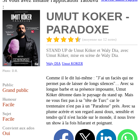
Si vous avez installé l'application Tatouvu
:
UMUT KOKER -
PARADOXE
(moyenne sur 12 notes)
STAND UP de Umut Köker et Waly Dia, avec
Umut Köker, mise en scène de Waly Dia.
Waly DIA
Umut KOKER
Photo: D.R.
Comme il le dit lui-même : "J’ai un faciès qui ne
permet pas de laisser de longs silences"... Avec sa
Public
longue barbe et sa présence imposante, Umut
Grand public
Köker détonne dans le paysage du stand up. Mais
Humour
ne vous fiez pas à sa "tête de Turc" car le
Facile
trentenaire n'est pas à un "Paradoxe" près. Avec sa
plume acérée et son regard aussi doux, sensible et
Sujet
tendre qu'il n'est lucide sur le monde, il nous livre
Facile
un show à la fois hilarant et poignant.
Convient aux ados
Oui