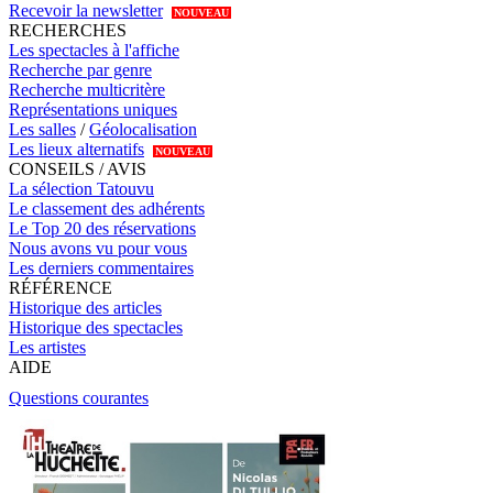
Recevoir la newsletter
NOUVEAU
RECHERCHES
Les spectacles à l'affiche
Recherche par genre
Recherche multicritère
Représentations uniques
Les salles
/
Géolocalisation
Les lieux alternatifs
NOUVEAU
CONSEILS / AVIS
La sélection Tatouvu
Le classement des adhérents
Le Top 20 des réservations
Nous avons vu pour vous
Les derniers commentaires
RÉFÉRENCE
Historique des articles
Historique des spectacles
Les artistes
AIDE
Questions courantes