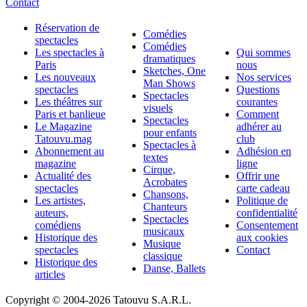
Contact
Réservation de
Comédies
spectacles
Comédies
Les spectacles à
Qui sommes
dramatiques
Paris
nous
Sketches, One
Les nouveaux
Nos services
Man Shows
spectacles
Questions
Spectacles
Les théâtres sur
courantes
visuels
Paris et banlieue
Comment
Spectacles
Le Magazine
adhérer au
pour enfants
Tatouvu.mag
club
Spectacles à
Abonnement au
Adhésion en
textes
magazine
ligne
Cirque,
Actualité des
Offrir une
Acrobates
spectacles
carte cadeau
Chansons,
Les artistes,
Politique de
Chanteurs
auteurs,
confidentialité
Spectacles
comédiens
Consentement
musicaux
Historique des
aux cookies
Musique
spectacles
Contact
classique
Historique des
Danse, Ballets
articles
Copyright © 2004-
2026 Tatouvu S.A.R.L.