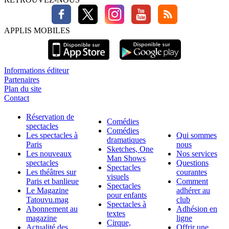
APPLIS MOBILES
Informations éditeur
Partenaires
Plan du site
Contact
Réservation de
Comédies
spectacles
Comédies
Les spectacles à
Qui sommes
dramatiques
Paris
nous
Sketches, One
Les nouveaux
Nos services
Man Shows
spectacles
Questions
Spectacles
Les théâtres sur
courantes
visuels
Paris et banlieue
Comment
Spectacles
Le Magazine
adhérer au
pour enfants
Tatouvu.mag
club
Spectacles à
Abonnement au
Adhésion en
textes
magazine
ligne
Cirque,
Actualité des
Offrir une