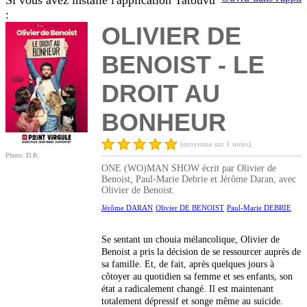
Si vous avez installé l'application Tatouvu
:
OLIVIER DE
BENOIST - LE
DROIT AU
BONHEUR
(moyenne sur 1 notes)
Photo: D.R.
ONE (WO)MAN SHOW écrit par Olivier de
Benoist, Paul-Marie Debrie et Jérôme Daran, avec
Olivier de Benoist.
Jérôme DARAN
Olivier DE BENOIST
Paul-Marie DEBRIE
Se sentant un chouia mélancolique, Olivier de
Benoist a pris la décision de se ressourcer auprès de
sa famille. Et, de fait, après quelques jours à
côtoyer au quotidien sa femme et ses enfants, son
état a radicalement changé. Il est maintenant
totalement dépressif et songe même au suicide.