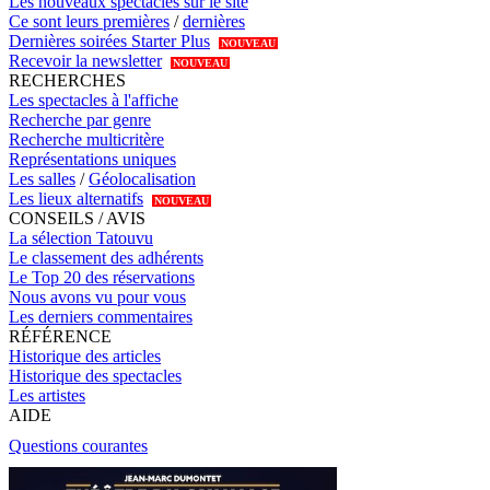
Les nouveaux spectacles sur le site
Ce sont leurs premières
/
dernières
Dernières soirées Starter Plus
NOUVEAU
Recevoir la newsletter
NOUVEAU
RECHERCHES
Les spectacles à l'affiche
Recherche par genre
Recherche multicritère
Représentations uniques
Les salles
/
Géolocalisation
Les lieux alternatifs
NOUVEAU
CONSEILS / AVIS
La sélection Tatouvu
Le classement des adhérents
Le Top 20 des réservations
Nous avons vu pour vous
Les derniers commentaires
RÉFÉRENCE
Historique des articles
Historique des spectacles
Les artistes
AIDE
Questions courantes