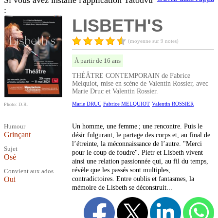
Si vous avez installé l'application Tatouvu
:
LISBETH'S
(moyenne sur 9 notes)
À partir de 16 ans
THÉÂTRE CONTEMPORAIN de Fabrice
Melquiot, mise en scène de Valentin Rossier, avec
Marie Druc et Valentin Rossier.
Marie DRUC
Fabrice MELQUIOT
Valentin ROSSIER
Photo: D.R.
Humour
Un homme, une femme ; une rencontre. Puis le
Grinçant
désir fulgurant, le partage des corps et, au final de
l’étreinte, la méconnaissance de l’autre. "Merci
Sujet
pour le coup de foudre". Pietr et Lisbeth vivent
Osé
ainsi une relation passionnée qui, au fil du temps,
révèle que les passés sont multiples,
Convient aux ados
Oui
contradictoires. Entre oublis et fantasmes, la
mémoire de Lisbeth se déconstruit...