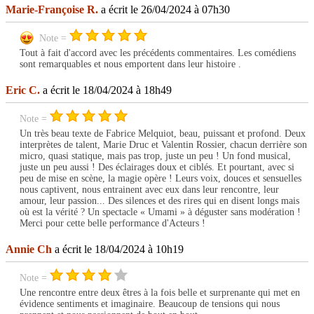
Marie-Françoise R.
a écrit le 26/04/2024 à 07h30
Note =
Tout à fait d'accord avec les précédents commentaires. Les comédiens
sont remarquables et nous emportent dans leur histoire .
Eric C.
a écrit le 18/04/2024 à 18h49
Note =
Un très beau texte de Fabrice Melquiot, beau, puissant et profond. Deux
interprètes de talent, Marie Druc et Valentin Rossier, chacun derrière son
micro, quasi statique, mais pas trop, juste un peu ! Un fond musical,
juste un peu aussi ! Des éclairages doux et ciblés. Et pourtant, avec si
peu de mise en scène, la magie opère ! Leurs voix, douces et sensuelles
nous captivent, nous entrainent avec eux dans leur rencontre, leur
amour, leur passion... Des silences et des rires qui en disent longs mais
où est la vérité ? Un spectacle « Umami » à déguster sans modération !
Merci pour cette belle performance d'Acteurs !
Annie Ch
a écrit le 18/04/2024 à 10h19
Note =
Une rencontre entre deux êtres à la fois belle et surprenante qui met en
évidence sentiments et imaginaire. Beaucoup de tensions qui nous