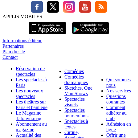
APPLIS MOBILES
Informations éditeur
Partenaires
Plan du site
Contact
Réservation de
Comédies
spectacles
Comédies
Les spectacles à
Qui sommes
dramatiques
Paris
nous
Sketches, One
Les nouveaux
Nos services
Man Shows
spectacles
Questions
Spectacles
Les théâtres sur
courantes
visuels
Paris et banlieue
Comment
Spectacles
Le Magazine
adhérer au
pour enfants
Tatouvu.mag
club
Spectacles à
Abonnement au
Adhésion en
textes
magazine
ligne
Cirque,
Actualité des
Offrir une
Acrobates