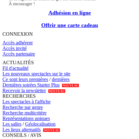
À encourager !
Adhésion en ligne
Offrir une carte cadeau
CONNEXION
Accès adhérent
Accès invité
Accès partenaire
ACTUALITÉS
Fil d'actualité
Les nouveaux spectacles sur le site
Ce sont leurs premières
/
dernières
Dernières soirées Starter Plus
NOUVEAU
Recevoir la newsletter
NOUVEAU
RECHERCHES
Les spectacles à l'affiche
Recherche par genre
Recherche multicritère
Représentations uniques
Les salles
/
Géolocalisation
Les lieux alternatifs
NOUVEAU
CONSEILS / AVIS