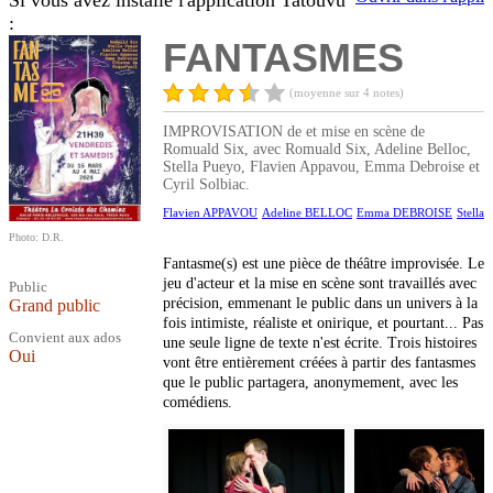
Si vous avez installé l'application Tatouvu
:
FANTASMES
(moyenne sur 4 notes)
IMPROVISATION de et mise en scène de
Romuald Six, avec Romuald Six, Adeline Belloc,
Stella Pueyo, Flavien Appavou, Emma Debroise et
Cyril Solbiac.
Flavien APPAVOU
Adeline BELLOC
Emma DEBROISE
Stella
Photo: D.R.
Fantasme(s) est une pièce de théâtre improvisée. Le
jeu d'acteur et la mise en scène sont travaillés avec
Public
précision, emmenant le public dans un univers à la
Grand public
fois intimiste, réaliste et onirique, et pourtant... Pas
Convient aux ados
une seule ligne de texte n'est écrite. Trois histoires
Oui
vont être entièrement créées à partir des fantasmes
que le public partagera, anonymement, avec les
comédiens.