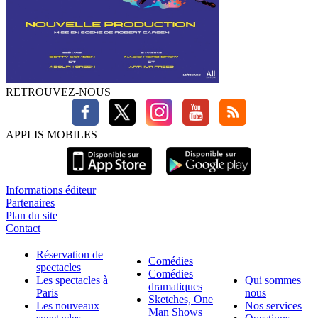
RETROUVEZ-NOUS
APPLIS MOBILES
Informations éditeur
Partenaires
Plan du site
Contact
Réservation de
Comédies
spectacles
Comédies
Les spectacles à
Qui sommes
dramatiques
Paris
nous
Sketches, One
Les nouveaux
Nos services
Man Shows