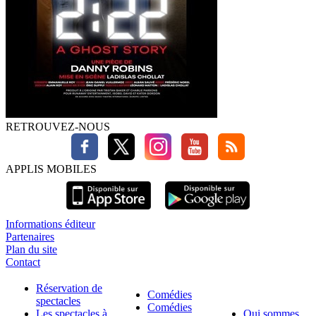
RETROUVEZ-NOUS
APPLIS MOBILES
Informations éditeur
Partenaires
Plan du site
Contact
Réservation de
Comédies
spectacles
Comédies
Les spectacles à
Qui sommes