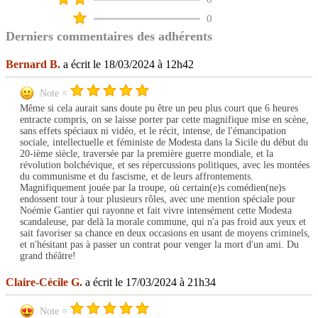
0
Derniers commentaires des adhérents
Bernard B.
a écrit le 18/03/2024 à 12h42
Note =
Même si cela aurait sans doute pu être un peu plus court que 6 heures
entracte compris, on se laisse porter par cette magnifique mise en scène,
sans effets spéciaux ni vidéo, et le récit, intense, de l'émancipation
sociale, intellectuelle et féministe de Modesta dans la Sicile du début du
20-ième siècle, traversée par la première guerre mondiale, et la
révolution bolchévique, et ses répercussions politiques, avec les montées
du communisme et du fascisme, et de leurs affrontements.
Magnifiquement jouée par la troupe, où certain(e)s comédien(ne)s
endossent tour à tour plusieurs rôles, avec une mention spéciale pour
Noémie Gantier qui rayonne et fait vivre intensément cette Modesta
scandaleuse, par delà la morale commune, qui n'a pas froid aux yeux et
sait favoriser sa chance en deux occasions en usant de moyens criminels,
et n'hésitant pas à passer un contrat pour venger la mort d'un ami. Du
grand théâtre!
Claire-Cécile G.
a écrit le 17/03/2024 à 21h34
Note =