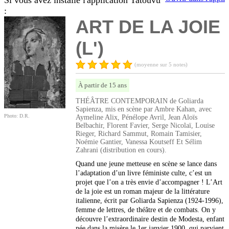
Si vous avez installé l'application Tatouvu
:
ART DE LA JOIE
(L')
(moyenne sur 5 notes)
À partir de 15 ans
THÉÂTRE CONTEMPORAIN de Goliarda
Sapienza, mis en scène par Ambre Kahan, avec
Photo: D.R.
Aymeline Alix, Pénélope Avril, Jean Aloïs
Belbachir, Florent Favier, Serge Nicolaï, Louise
Rieger, Richard Sammut, Romain Tamisier,
Noémie Gantier, Vanessa Koutseff Et Sélim
Zahrani (distribution en cours).
Quand une jeune metteuse en scène se lance dans
l’adaptation d’un livre féministe culte, c’est un
projet que l’on a très envie d’accompagner ! L’Art
de la joie est un roman majeur de la littérature
italienne, écrit par Goliarda Sapienza (1924-1996),
femme de lettres, de théâtre et de combats. On y
découvre l’extraordinaire destin de Modesta, enfant
née dans la misère le 1er janvier 1900, qui parvient