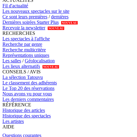
ACTUALITÉS
Fil d'actualité
Les nouveaux spectacles sur le site
Ce sont leurs premières
/
dernières
Dernières soirées Starter Plus
NOUVEAU
Recevoir la newsletter
NOUVEAU
RECHERCHES
Les spectacles à l'affiche
Recherche par genre
Recherche multicritère
Représentations uniques
Les salles
/
Géolocalisation
Les lieux alternatifs
NOUVEAU
CONSEILS / AVIS
La sélection Tatouvu
Le classement des adhérents
Le Top 20 des réservations
Nous avons vu pour vous
Les derniers commentaires
RÉFÉRENCE
Historique des articles
Historique des spectacles
Les artistes
AIDE
Questions courantes