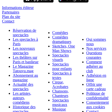
Informations éditeur
Partenaires
Plan du site
Contact
Réservation de
Comédies
spectacles
Comédies
Les spectacles à
Qui sommes
dramatiques
Paris
nous
Sketches, One
Les nouveaux
Nos services
Man Shows
spectacles
Questions
Spectacles
Les théâtres sur
courantes
visuels
Paris et banlieue
Comment
Spectacles
Le Magazine
adhérer au
pour enfants
Tatouvu.mag
club
Spectacles à
Abonnement au
Adhésion en
textes
magazine
ligne
Cirque,
Actualité des
Offrir une
Acrobates
spectacles
carte cadeau
Chansons,
Les artistes,
Politique de
Chanteurs
auteurs,
confidentialité
Spectacles
comédiens
Consentement
musicaux
Historique des
aux cookies
Musique
spectacles
Contact