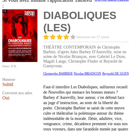
Si vous avez installé l'application Tatouvu
:
DIABOLIQUES
(LES)
(moyenne sur 17 notes)
THÉÂTRE CONTEMPORAIN de Christophe
Barbier, d'après Jules Barbey D'Aurevilly, mise en
scène de Nicolas Briançon, avec Gabriel Le Doze,
Magali Lange, Christophe Fluder et Reynold de
Guenyveau.
Photo: D.R.
Christophe BARBIER
Nicolas BRIANCON
Reynold DE GUEN
Humour
Subtil
Faut-il interdire Les Diaboliques, sulfureux recueil
de Nouvelles qui menace les bonnes mœurs ?
Convient aux ados
Oui
Barbey d’Aurevilly, leur auteur, s’en défend face
au juge d’instruction, au nom de la liberté du
poète. Christophe Barbier se saisit de cette œuvre
culte et théâtralise la polémique autour du thème
indémodable de la morale. Désir, adultère, vice,
vengeance, crime, décadence prennent vie sous nos
yeux voyeurs, dans une farandole menée par quatre