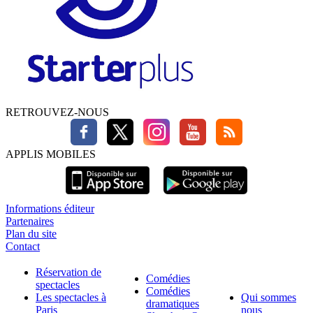
RETROUVEZ-NOUS
APPLIS MOBILES
Informations éditeur
Partenaires
Plan du site
Contact
Réservation de
Comédies
spectacles
Comédies
Les spectacles à
Qui sommes
dramatiques
Paris
nous