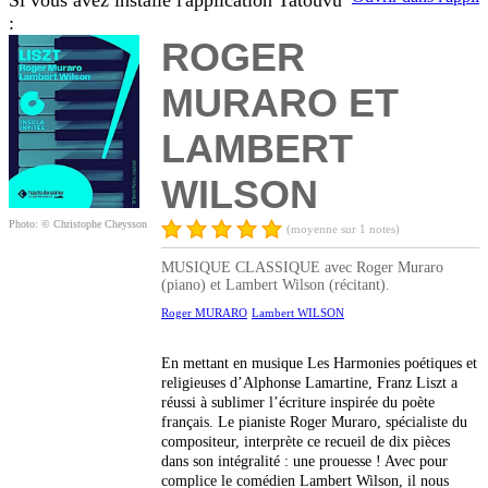
Si vous avez installé l'application Tatouvu
:
ROGER
MURARO ET
LAMBERT
WILSON
Photo: © Christophe Cheysson
(moyenne sur 1 notes)
MUSIQUE CLASSIQUE avec Roger Muraro
(piano) et Lambert Wilson (récitant).
Roger MURARO
Lambert WILSON
En mettant en musique Les Harmonies poétiques et
religieuses d’Alphonse Lamartine, Franz Liszt a
réussi à sublimer l’écriture inspirée du poète
français. Le pianiste Roger Muraro, spécialiste du
compositeur, interprète ce recueil de dix pièces
dans son intégralité : une prouesse ! Avec pour
complice le comédien Lambert Wilson, il nous