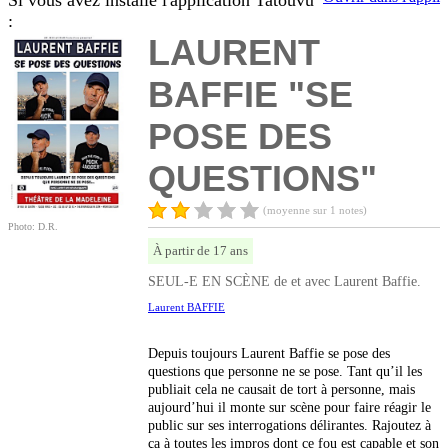
Si vous avez installé l'application Tatouvu
:
LAURENT
BAFFIE "SE
POSE DES
QUESTIONS"
(moyenne sur 1 notes)
Photo: D.R.
À partir de 17 ans
SEUL-E EN SCÈNE de et avec Laurent Baffie.
Laurent BAFFIE
Depuis toujours Laurent Baffie se pose des
questions que personne ne se pose. Tant qu’il les
publiait cela ne causait de tort à personne, mais
aujourd’hui il monte sur scène pour faire réagir le
public sur ses interrogations délirantes. Rajoutez à
ça à toutes les impros dont ce fou est capable et son