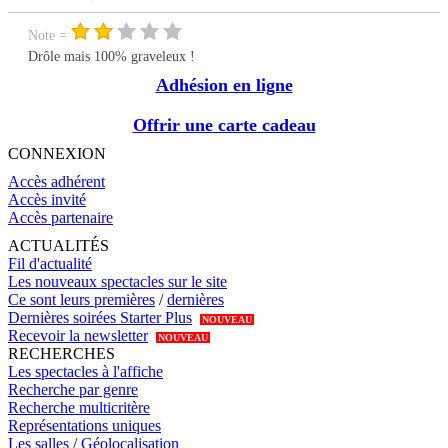
Note =
Drôle mais 100% graveleux !
Adhésion en ligne
Offrir une carte cadeau
CONNEXION
Accès adhérent
Accès invité
Accès partenaire
ACTUALITÉS
Fil d'actualité
Les nouveaux spectacles sur le site
Ce sont leurs premières
/
dernières
Dernières soirées Starter Plus
NOUVEAU
Recevoir la newsletter
NOUVEAU
RECHERCHES
Les spectacles à l'affiche
Recherche par genre
Recherche multicritère
Représentations uniques
Les salles
/
Géolocalisation