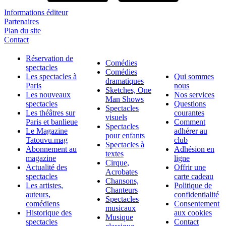
Informations éditeur
Partenaires
Plan du site
Contact
Réservation de
Comédies
spectacles
Comédies
Les spectacles à
Qui sommes
dramatiques
Paris
nous
Sketches, One
Les nouveaux
Nos services
Man Shows
spectacles
Questions
Spectacles
Les théâtres sur
courantes
visuels
Paris et banlieue
Comment
Spectacles
Le Magazine
adhérer au
pour enfants
Tatouvu.mag
club
Spectacles à
Abonnement au
Adhésion en
textes
magazine
ligne
Cirque,
Actualité des
Offrir une
Acrobates
spectacles
carte cadeau
Chansons,
Les artistes,
Politique de
Chanteurs
auteurs,
confidentialité
Spectacles
comédiens
Consentement
musicaux
Historique des
aux cookies
Musique
spectacles
Contact