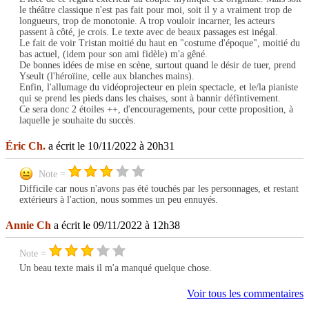
le théâtre classique n'est pas fait pour moi, soit il y a vraiment trop de
longueurs, trop de monotonie. A trop vouloir incarner, les acteurs
passent à côté, je crois. Le texte avec de beaux passages est inégal.
Le fait de voir Tristan moitié du haut en "costume d'époque", moitié du
bas actuel, (idem pour son ami fidèle) m'a gêné.
De bonnes idées de mise en scène, surtout quand le désir de tuer, prend
Yseult (l'héroïine, celle aux blanches mains).
Enfin, l'allumage du vidéoprojecteur en plein spectacle, et le/la pianiste
qui se prend les pieds dans les chaises, sont à bannir défintivement.
Ce sera donc 2 étoiles ++, d'encouragements, pour cette proposition, à
laquelle je souhaite du succès.
Éric Ch.
a écrit le 10/11/2022 à 20h31
Note =
Difficile car nous n'avons pas été touchés par les personnages, et restant
extérieurs à l'action, nous sommes un peu ennuyés.
Annie Ch
a écrit le 09/11/2022 à 12h38
Note =
Un beau texte mais il m'a manqué quelque chose.
Voir tous les commentaires