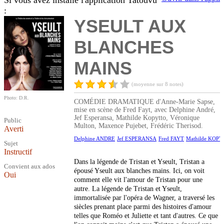
Si vous avez installé l'application Tatouvu
:
YSEULT AUX
BLANCHES
MAINS
(moyenne sur 8 notes)
Photo: D.R.
COMÉDIE DRAMATIQUE d'Anne-Marie Sapse,
mise en scène de Fred Fayt, avec Delphine André,
Jef Esperansa, Mathilde Kopytto, Véronique
Public
Multon, Maxence Pujebet, Frédéric Therisod.
Averti
Delphine ANDRE
Jef ESPERANSA
Fred FAYT
Mathilde KOP
Sujet
Instructif
Dans la légende de Tristan et Yseult, Tristan a
Convient aux ados
épousé Yseult aux blanches mains. Ici, on voit
Oui
comment elle vit l'amour de Tristan pour une
autre. La légende de Tristan et Yseult,
immortalisée par l'opéra de Wagner, a traversé les
siècles prenant place parmi des histoires d'amour
telles que Roméo et Juliette et tant d'autres. Ce que