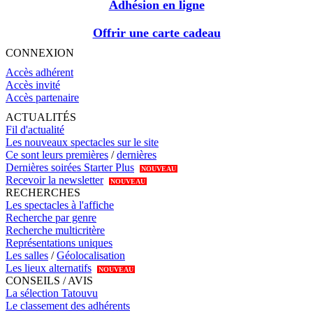
Adhésion en ligne
Offrir une carte cadeau
CONNEXION
Accès adhérent
Accès invité
Accès partenaire
ACTUALITÉS
Fil d'actualité
Les nouveaux spectacles sur le site
Ce sont leurs premières
/
dernières
Dernières soirées Starter Plus
NOUVEAU
Recevoir la newsletter
NOUVEAU
RECHERCHES
Les spectacles à l'affiche
Recherche par genre
Recherche multicritère
Représentations uniques
Les salles
/
Géolocalisation
Les lieux alternatifs
NOUVEAU
CONSEILS / AVIS
La sélection Tatouvu
Le classement des adhérents