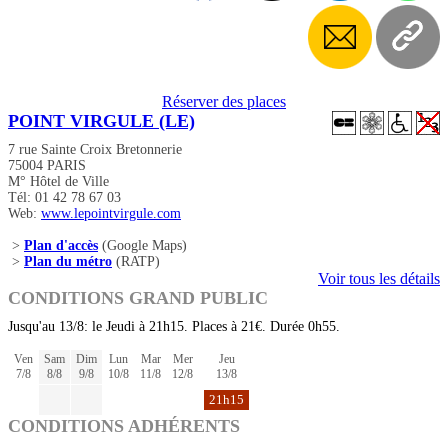
Réserver des places
POINT VIRGULE (LE)
7 rue Sainte Croix Bretonnerie
75004 PARIS
M° Hôtel de Ville
Tél: 01 42 78 67 03
Web:
www.lepointvirgule.com
>
Plan d'accès
(Google Maps)
>
Plan du métro
(RATP)
Voir tous les détails
CONDITIONS GRAND PUBLIC
Jusqu'au 13/8: le Jeudi à 21h15. Places à 21€. Durée 0h55.
Ven
Sam
Dim
Lun
Mar
Mer
Jeu
7/8
8/8
9/8
10/8
11/8
12/8
13/8
21h15
CONDITIONS ADHÉRENTS