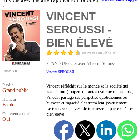
Si vous avez installé l'application Tatouvu
:
VINCENT
SEROUSSI -
BIEN ÉLEVÉ
(moyenne sur 10 notes)
STAND UP de et avec Vincent Seroussi.
Photo: D.R.
Vincent SEROUSSI
Public
Vincent réfléchit sur le monde et la société qui
Grand public
nous entour(loupent). Tantôt cynique ou absurde,
Vincent partage ses péripéties quotidiennes ou
Humour
humour et sagacité s’entremêlent joyeusement…
Facile
Le tout avec un zest de tendresse… parce qu’il est
Convient aux ados
bien élevé !
Oui