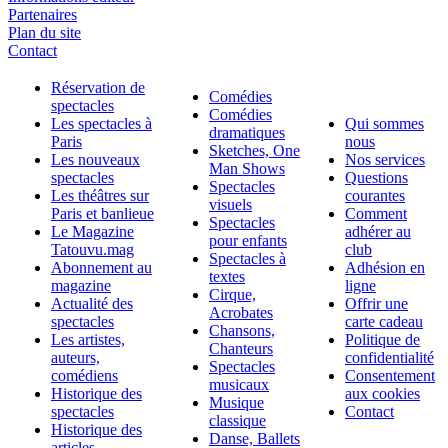
Partenaires
Plan du site
Contact
Réservation de
Comédies
spectacles
Comédies
Les spectacles à
Qui sommes
dramatiques
Paris
nous
Sketches, One
Les nouveaux
Nos services
Man Shows
spectacles
Questions
Spectacles
Les théâtres sur
courantes
visuels
Paris et banlieue
Comment
Spectacles
Le Magazine
adhérer au
pour enfants
Tatouvu.mag
club
Spectacles à
Abonnement au
Adhésion en
textes
magazine
ligne
Cirque,
Actualité des
Offrir une
Acrobates
spectacles
carte cadeau
Chansons,
Les artistes,
Politique de
Chanteurs
auteurs,
confidentialité
Spectacles
comédiens
Consentement
musicaux
Historique des
aux cookies
Musique
spectacles
Contact
classique
Historique des
Danse, Ballets
articles