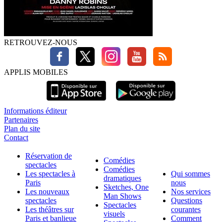
RETROUVEZ-NOUS
APPLIS MOBILES
Informations éditeur
Partenaires
Plan du site
Contact
Réservation de
Comédies
spectacles
Comédies
Les spectacles à
Qui sommes
dramatiques
Paris
nous
Sketches, One
Les nouveaux
Nos services
Man Shows
spectacles
Questions
Spectacles
Les théâtres sur
courantes
visuels
Paris et banlieue
Comment