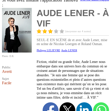
Si vous avez installé l'application Tatouvu
:
AUDE LENER - À
VIF
(moyenne sur 4 notes)
SEUL-E EN SCÈNE de et avec Aude Lener, mise
en scène de Nicolas Goergen et Roland Osman.
Philippe LELIEVRE
Aude LENER
Photo: D.R.
Fiction, réalité ou grande folie, Aude Lener nous
embarque dans son univers hors du commun où se
Public
croisent autant de personnages que de situations
Averti
absurdes. "Je suis une femme qui se pose des
Sujet
questions existentielles et plein d’autres questions
Facile
sans existence mais qui méritent qu’on se les pose.
Tel un feu d'artifice, sans savoir d’où ça vient et où
ça nous mènera, je vous emmène dans un récit
intime sans filtre, drôle et incisif… À VIF.”