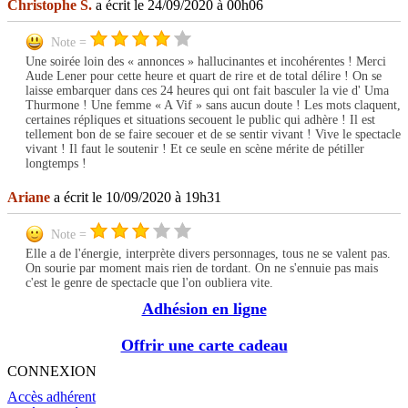
Christophe S.
a écrit le 24/09/2020 à 00h06
Note =
Une soirée loin des « annonces » hallucinantes et incohérentes ! Merci
Aude Lener pour cette heure et quart de rire et de total délire ! On se
laisse embarquer dans ces 24 heures qui ont fait basculer la vie d' Uma
Thurmone ! Une femme « A Vif » sans aucun doute ! Les mots claquent,
certaines répliques et situations secouent le public qui adhère ! Il est
tellement bon de se faire secouer et de se sentir vivant ! Vive le spectacle
vivant ! Il faut le soutenir ! Et ce seule en scène mérite de pétiller
longtemps !
Ariane
a écrit le 10/09/2020 à 19h31
Note =
Elle a de l'énergie, interprète divers personnages, tous ne se valent pas.
On sourie par moment mais rien de tordant. On ne s'ennuie pas mais
c'est le genre de spectacle que l'on oubliera vite.
Adhésion en ligne
Offrir une carte cadeau
CONNEXION
Accès adhérent