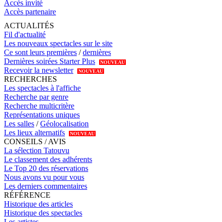
Accès invité
Accès partenaire
ACTUALITÉS
Fil d'actualité
Les nouveaux spectacles sur le site
Ce sont leurs premières
/
dernières
Dernières soirées Starter Plus
NOUVEAU
Recevoir la newsletter
NOUVEAU
RECHERCHES
Les spectacles à l'affiche
Recherche par genre
Recherche multicritère
Représentations uniques
Les salles
/
Géolocalisation
Les lieux alternatifs
NOUVEAU
CONSEILS / AVIS
La sélection Tatouvu
Le classement des adhérents
Le Top 20 des réservations
Nous avons vu pour vous
Les derniers commentaires
RÉFÉRENCE
Historique des articles
Historique des spectacles
Les artistes