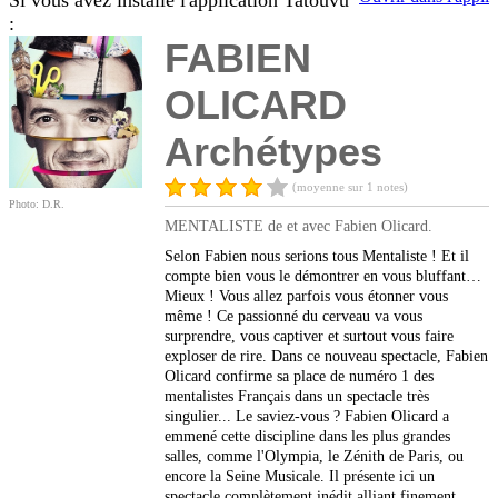
Si vous avez installé l'application Tatouvu
:
FABIEN
OLICARD
Archétypes
(moyenne sur 1 notes)
Photo: D.R.
MENTALISTE de et avec Fabien Olicard.
Selon Fabien nous serions tous Mentaliste ! Et il
compte bien vous le démontrer en vous bluffant…
Mieux ! Vous allez parfois vous étonner vous
même ! Ce passionné du cerveau va vous
surprendre, vous captiver et surtout vous faire
exploser de rire. Dans ce nouveau spectacle, Fabien
Olicard confirme sa place de numéro 1 des
mentalistes Français dans un spectacle très
singulier... Le saviez-vous ? Fabien Olicard a
emmené cette discipline dans les plus grandes
salles, comme l'Olympia, le Zénith de Paris, ou
encore la Seine Musicale. Il présente ici un
spectacle complètement inédit alliant finement