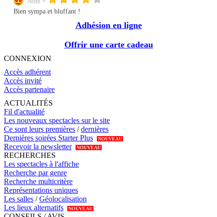
Note =
Bien sympa et bluffant !
Adhésion en ligne
Offrir une carte cadeau
CONNEXION
Accès adhérent
Accès invité
Accès partenaire
ACTUALITÉS
Fil d'actualité
Les nouveaux spectacles sur le site
Ce sont leurs premières
/
dernières
Dernières soirées Starter Plus
NOUVEAU
Recevoir la newsletter
NOUVEAU
RECHERCHES
Les spectacles à l'affiche
Recherche par genre
Recherche multicritère
Représentations uniques
Les salles
/
Géolocalisation
Les lieux alternatifs
NOUVEAU
CONSEILS / AVIS