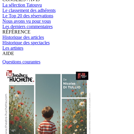
La sélection Tatouvu
Le classement des adhérents
Le Top 20 des réservations
Nous avons vu pour vous
Les derniers commentaires
RÉFÉRENCE
Historique des articles
Historique des spectacles
Les artistes
AIDE
Questions courantes