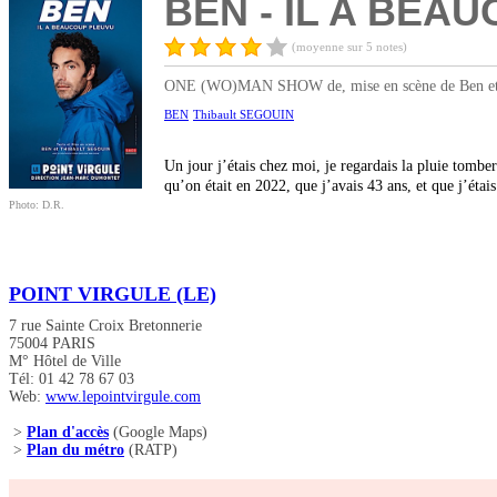
BEN - IL A BEA
(moyenne sur 5 notes)
ONE (WO)MAN SHOW de, mise en scène de Ben et T
BEN
Thibault SEGOUIN
Un jour j’étais chez moi, je regardais la pluie tomber
qu’on était en 2022, que j’avais 43 ans, et que j’éta
Photo: D.R.
POINT VIRGULE (LE)
7 rue Sainte Croix Bretonnerie
75004 PARIS
M° Hôtel de Ville
Tél: 01 42 78 67 03
Web:
www.lepointvirgule.com
>
Plan d'accès
(Google Maps)
>
Plan du métro
(RATP)