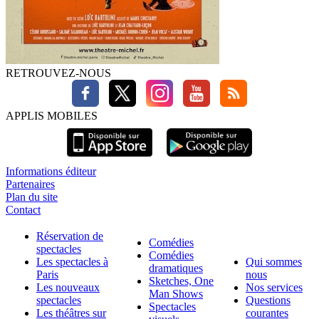
RETROUVEZ-NOUS
APPLIS MOBILES
Informations éditeur
Partenaires
Plan du site
Contact
Réservation de
Comédies
spectacles
Comédies
Les spectacles à
Qui sommes
dramatiques
Paris
nous
Sketches, One
Les nouveaux
Nos services
Man Shows
spectacles
Questions
Spectacles
Les théâtres sur
courantes