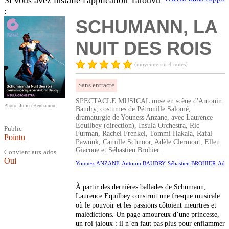
Si vous avez installé l'application Tatouvu
:
SCHUMANN, LA
NUIT DES ROIS
(moyenne sur 4 notes)
Sans entracte
SPECTACLE MUSICAL mise en scène d'Antonin
Photo: Julien Benhamou
Baudry, costumes de Pétronille Salomé,
dramaturgie de Youness Anzane, avec Laurence
Equilbey (direction), Insula Orchestra, Ric
Public
Furman, Rachel Frenkel, Tommi Hakala, Rafal
Pointu
Pawnuk, Camille Schnoor, Adèle Clermont, Ellen
Giacone et Sébastien Brohier.
Convient aux ados
Oui
Youness ANZANE
Antonin BAUDRY
Sébastien BROHIER
Adè
À partir des dernières ballades de Schumann,
Laurence Equilbey construit une fresque musicale
où le pouvoir et les passions côtoient meurtres et
malédictions. Un page amoureux d’une princesse,
un roi jaloux : il n’en faut pas plus pour enflammer