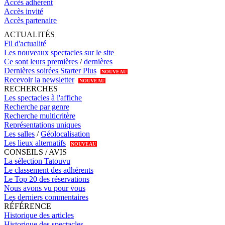
Accès adhérent
Accès invité
Accès partenaire
ACTUALITÉS
Fil d'actualité
Les nouveaux spectacles sur le site
Ce sont leurs premières
/
dernières
Dernières soirées Starter Plus
NOUVEAU
Recevoir la newsletter
NOUVEAU
RECHERCHES
Les spectacles à l'affiche
Recherche par genre
Recherche multicritère
Représentations uniques
Les salles
/
Géolocalisation
Les lieux alternatifs
NOUVEAU
CONSEILS / AVIS
La sélection Tatouvu
Le classement des adhérents
Le Top 20 des réservations
Nous avons vu pour vous
Les derniers commentaires
RÉFÉRENCE
Historique des articles
Historique des spectacles