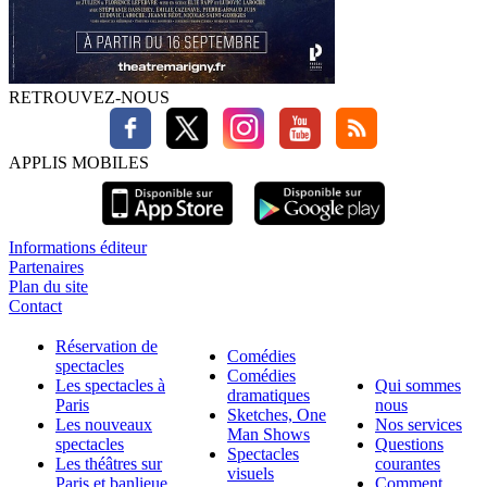
RETROUVEZ-NOUS
APPLIS MOBILES
Informations éditeur
Partenaires
Plan du site
Contact
Réservation de
Comédies
spectacles
Comédies
Les spectacles à
Qui sommes
dramatiques
Paris
nous
Sketches, One
Les nouveaux
Nos services
Man Shows
spectacles
Questions
Spectacles
Les théâtres sur
courantes
visuels
Paris et banlieue
Comment