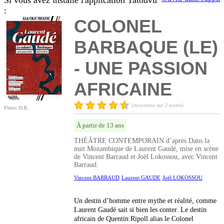
Si vous avez installé l'application Tatouvu
:
COLONEL
BARBAQUE (LE)
- UNE PASSION
AFRICAINE
(moyenne sur 2 notes)
Photo: D.R.
À partir de 13 ans
THÉÂTRE CONTEMPORAIN d’après Dans la
nuit Mozambique de Laurent Gaudé, mise en scène
de Vincent Barraud et Joël Lokossou, avec Vincent
Barraud.
Vincent BARRAUD
Laurent GAUDE
Joël LOKOSSOU
Un destin d’homme entre mythe et réalité, comme
Laurent Gaudé sait si bien les conter. Le destin
africain de Quentin Ripoll alias le Colonel