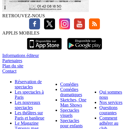
RETROUVEZ-NOUS
APPLIS MOBILES
Informations éditeur
Partenaires
Plan du site
Contact
Réservation de
Comédies
spectacles
Comédies
Les spectacles à
Qui sommes
dramatiques
Paris
nous
Sketches, One
Les nouveaux
Nos services
Man Shows
spectacles
Questions
Spectacles
Les théâtres sur
courantes
visuels
Paris et banlieue
Comment
Spectacles
Le Magazine
adhérer au
pour enfants
Tatouvu.mag
club