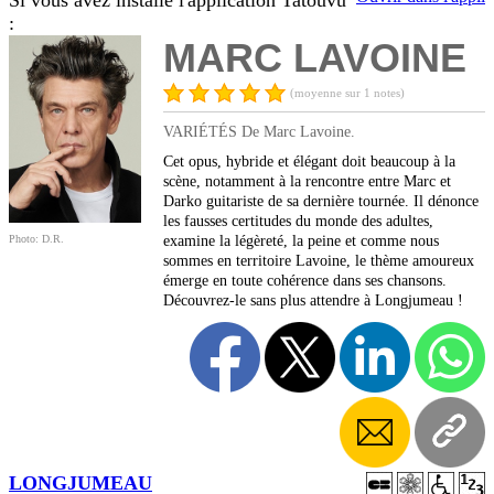
Si vous avez installé l'application Tatouvu
:
MARC LAVOINE
(moyenne sur 1 notes)
VARIÉTÉS De Marc Lavoine.
Cet opus, hybride et élégant doit beaucoup à la
scène, notamment à la rencontre entre Marc et
Darko guitariste de sa dernière tournée. Il dénonce
les fausses certitudes du monde des adultes,
Photo: D.R.
examine la légèreté, la peine et comme nous
sommes en territoire Lavoine, le thème amoureux
émerge en toute cohérence dans ses chansons.
Découvrez-le sans plus attendre à Longjumeau !
LONGJUMEAU