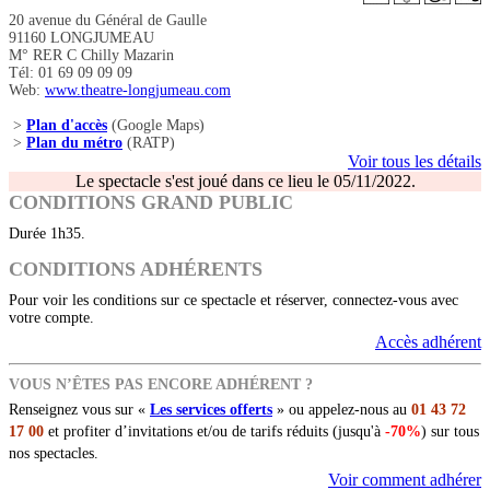
20 avenue du Général de Gaulle
91160 LONGJUMEAU
M° RER C Chilly Mazarin
Tél: 01 69 09 09 09
Web:
www.theatre-longjumeau.com
>
Plan d'accès
(Google Maps)
>
Plan du métro
(RATP)
Voir tous les détails
Le spectacle s'est joué dans ce lieu le 05/11/2022.
CONDITIONS GRAND PUBLIC
Durée 1h35.
CONDITIONS ADHÉRENTS
Pour voir les conditions sur ce spectacle et réserver, connectez-vous avec
votre compte.
Accès adhérent
VOUS N’ÊTES PAS ENCORE ADHÉRENT ?
Renseignez vous sur «
Les services offerts
» ou appelez-nous au
01 43 72
17 00
et profiter d’invitations et/ou de tarifs réduits (jusqu'à
-70%
) sur tous
nos spectacles.
Voir comment adhérer