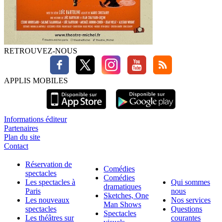
RETROUVEZ-NOUS
APPLIS MOBILES
Informations éditeur
Partenaires
Plan du site
Contact
Réservation de
Comédies
spectacles
Comédies
Les spectacles à
Qui sommes
dramatiques
Paris
nous
Sketches, One
Les nouveaux
Nos services
Man Shows
spectacles
Questions
Spectacles
Les théâtres sur
courantes