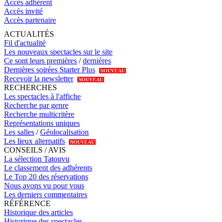
Accès adhérent
Accès invité
Accès partenaire
ACTUALITÉS
Fil d'actualité
Les nouveaux spectacles sur le site
Ce sont leurs premières
/
dernières
Dernières soirées Starter Plus
NOUVEAU
Recevoir la newsletter
NOUVEAU
RECHERCHES
Les spectacles à l'affiche
Recherche par genre
Recherche multicritère
Représentations uniques
Les salles
/
Géolocalisation
Les lieux alternatifs
NOUVEAU
CONSEILS / AVIS
La sélection Tatouvu
Le classement des adhérents
Le Top 20 des réservations
Nous avons vu pour vous
Les derniers commentaires
RÉFÉRENCE
Historique des articles
Historique des spectacles