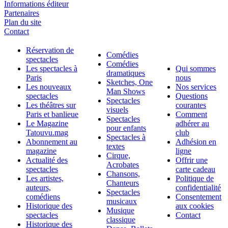
Informations éditeur
Partenaires
Plan du site
Contact
Réservation de
Comédies
spectacles
Comédies
Les spectacles à
Qui sommes
dramatiques
Paris
nous
Sketches, One
Les nouveaux
Nos services
Man Shows
spectacles
Questions
Spectacles
Les théâtres sur
courantes
visuels
Paris et banlieue
Comment
Spectacles
Le Magazine
adhérer au
pour enfants
Tatouvu.mag
club
Spectacles à
Abonnement au
Adhésion en
textes
magazine
ligne
Cirque,
Actualité des
Offrir une
Acrobates
spectacles
carte cadeau
Chansons,
Les artistes,
Politique de
Chanteurs
auteurs,
confidentialité
Spectacles
comédiens
Consentement
musicaux
Historique des
aux cookies
Musique
spectacles
Contact
classique
Historique des