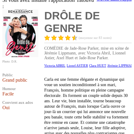
Si vous avez installé l'application Tatouvu
:
DRÔLE DE
GENRE
(moyenne sur 83 notes)
COMÉDIE de Jade-Rose Parker, mise en scène de
Jérémie Lippmann, avec Victoria Abril, Lionnel
Astier, Axel Huet et Jade-Rose Parker.
Photo: D.R.
Victoria ABRIL
Lionel ASTIER
Clara HUET
Jérémie LIPPMA
Public
Carla est une femme élégante et dynamique qui
Grand public
voue un soutien inconditionnel à son mari,
Humour
François, homme politique en pleine campagne
Facile
électorale. Ils forment un couple solide depuis 30
ans. Leur vie, bien installée, tourne beaucoup
Convient aux ados
autour de François, mais lorsque Carla ouvre ce
Oui
jour-là un courrier qui lui annonce une nouvelle
peu banale, toute cette belle stabilité va fortement
être remise en cause. Et comme une catastrophe
n'arrive jamais seule, Louise, leur fille adoptive,
arrive avec des nouvelles plus contrariantes que