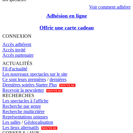
Voir comment adhérer
Adhésion en ligne
Offrir une carte cadeau
CONNEXION
Accès adhérent
Accès invité
Accès partenaire
ACTUALITÉS
Fil d'actualité
Les nouveaux spectacles sur le site
Ce sont leurs premières
/
dernières
Dernières soirées Starter Plus
NOUVEAU
Recevoir la newsletter
NOUVEAU
RECHERCHES
Les spectacles à l'affiche
Recherche par genre
Recherche multicritère
Représentations uniques
Les salles
/
Géolocalisation
Les lieux alternatifs
NOUVEAU
CONSEILS / AVIS