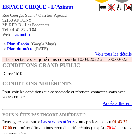
ESPACE CIRQUE - L'Azimut
Rue Georges Suant / Quartier Pajeaud
92160 ANTONY
M° RER B - Les Baconnets
Tél: 01 41 87 20 84
Web:
l-azimut.fr
>
Plan d'accès
(Google Maps)
>
Plan du métro
(RATP)
Voir tous les détails
Le spectacle s'est joué dans ce lieu du 10/03/2022 au 13/03/2022.
CONDITIONS GRAND PUBLIC
Durée 1h10.
CONDITIONS ADHÉRENTS
Pour voir les conditions sur ce spectacle et réserver, connectez-vous avec
votre compte.
Accès adhérent
VOUS N’ÊTES PAS ENCORE ADHÉRENT ?
Renseignez vous sur «
Les services offerts
» ou appelez-nous au
01 43 72
17 00
et profiter d’invitations et/ou de tarifs réduits (jusqu'à
-70%
) sur tous
nos spectacles.