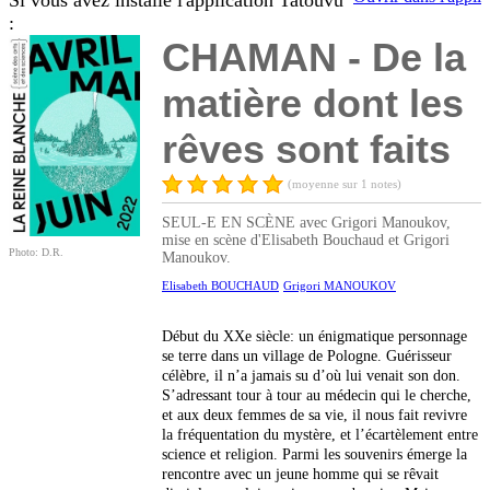
Si vous avez installé l'application Tatouvu
:
CHAMAN - De la
matière dont les
rêves sont faits
(moyenne sur 1 notes)
SEUL-E EN SCÈNE avec Grigori Manoukov,
mise en scène d'Elisabeth Bouchaud et Grigori
Photo: D.R.
Manoukov.
Elisabeth BOUCHAUD
Grigori MANOUKOV
Début du XXe siècle: un énigmatique personnage
se terre dans un village de Pologne. Guérisseur
célèbre, il n’a jamais su d’où lui venait son don.
S’adressant tour à tour au médecin qui le cherche,
et aux deux femmes de sa vie, il nous fait revivre
la fréquentation du mystère, et l’écartèlement entre
science et religion. Parmi les souvenirs émerge la
rencontre avec un jeune homme qui se rêvait