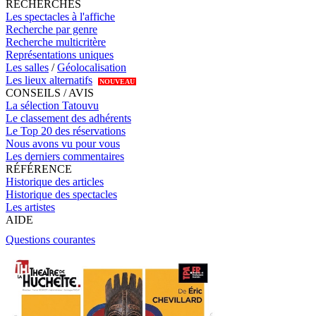
RECHERCHES
Les spectacles à l'affiche
Recherche par genre
Recherche multicritère
Représentations uniques
Les salles
/
Géolocalisation
Les lieux alternatifs
NOUVEAU
CONSEILS / AVIS
La sélection Tatouvu
Le classement des adhérents
Le Top 20 des réservations
Nous avons vu pour vous
Les derniers commentaires
RÉFÉRENCE
Historique des articles
Historique des spectacles
Les artistes
AIDE
Questions courantes