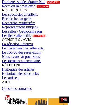
Dernières soirées Starter Plus
NOUVEAU
Recevoir la newsletter
NOUVEAU
RECHERCHES
Les spectacles à l'affiche
Recherche par genre
Recherche multicritère
Représentations uniques
Les salles
/
Géolocalisation
Les lieux alternatifs
NOUVEAU
CONSEILS / AVIS
La sélection Tatouvu
Le classement des adhérents
Le Top 20 des réservations
Nous avons vu pour vous
Les derniers commentaires
RÉFÉRENCE
Historique des articles
Historique des spectacles
Les artistes
AIDE
Questions courantes