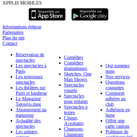
APPLIS MOBILES
Informations éditeur
Partenaires
Plan du site
Contact
Réservation de
Comédies
spectacles
Comédies
Les spectacles à
Qui sommes
dramatiques
Paris
nous
Sketches, One
Les nouveaux
Nos services
Man Shows
spectacles
Questions
Spectacles
Les théâtres sur
courantes
visuels
Paris et banlieue
Comment
Spectacles
Le Magazine
adhérer au
pour enfants
Tatouvu.mag
club
Spectacles à
Abonnement au
Adhésion en
textes
magazine
ligne
Cirque,
Actualité des
Offrir une
Acrobates
spectacles
carte cadeau
Chansons,
Les artistes,
Politique de
Chanteurs