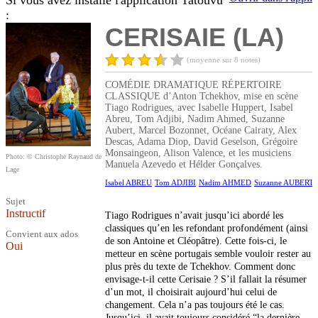
Si vous avez installé l'application Tatouvu
:
CERISAIE (LA)
(moyenne sur 8 notes)
COMÉDIE DRAMATIQUE RÉPERTOIRE
CLASSIQUE d’Anton Tchekhov, mise en scène
Tiago Rodrigues, avec Isabelle Huppert, Isabel
Abreu, Tom Adjibi, Nadim Ahmed, Suzanne
Aubert, Marcel Bozonnet, Océane Cairaty, Alex
Descas, Adama Diop, David Geselson, Grégoire
Monsaingeon, Alison Valence, et les musiciens
Photo: © Christophe Raynaud de
Manuela Azevedo et Hélder Gonçalves.
Lage
Isabel ABREU
Tom ADJIBI
Nadim AHMED
Suzanne AUBERT
Sujet
Instructif
Tiago Rodrigues n’avait jusqu’ici abordé les
classiques qu’en les refondant profondément (ainsi
Convient aux ados
de son Antoine et Cléopâtre). Cette fois-ci, le
Oui
metteur en scène portugais semble vouloir rester au
plus près du texte de Tchekhov. Comment donc
envisage-t-il cette Cerisaie ? S’il fallait la résumer
d’un mot, il choisirait aujourd’hui celui de
changement. Cela n’a pas toujours été le cas.
Jusqu’ici, il avait toujours considéré “la dernière